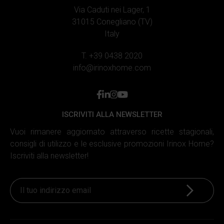
Via Caduti nei Lager, 1
31015 Conegliano (TV)
Italy
T. +39 0438 2020
info@irinoxhome.com
facebook
linkedin
instagram
youtube
ISCRIVITI ALLA NEWSLETTER
Vuoi rimanere aggiornato attraverso ricette stagionali,
consigli di utilizzo e le esclusive promozioni Irinox Home?
Iscriviti alla newsletter!
Iscriviti