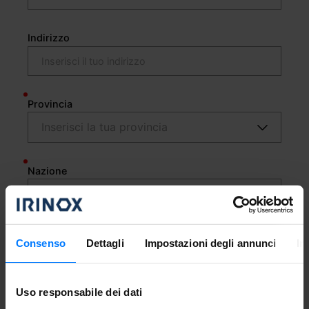
Indirizzo
Provincia
Nazione
Email
Consenso
Dettagli
Impostazioni degli annunci
In
Uso responsabile dei dati
Dove ci hai conosciuti?