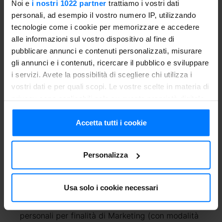
Noi e
i nostri 1022 partner
trattiamo i vostri dati
personali, ad esempio il vostro numero IP, utilizzando
tecnologie come i cookie per memorizzare e accedere
alle informazioni sul vostro dispositivo al fine di
Messaggio
pubblicare annunci e contenuti personalizzati, misurare
gli annunci e i contenuti, ricercare il pubblico e sviluppare
i servizi. Avete la possibilità di scegliere chi utilizza i
vostri dati e per quali scopi. Le vostre scelte in materia di
privacy sono applicabili solo su questa proprietà digitale
in cui avete effettuato le vostre scelte. È possibile
Telefono
modificare o revocare il proprio consenso in qualsiasi
Accetta tutti i cookie
momento dalla Dichiarazione sui cookie o facendo clic
sull'icona di attivazione della privacy.
Personalizza
Richiedi il ricettario
Con il tuo consenso, vorremmo anche:
raccogliere informazioni sulla tua posizione
Usa solo i cookie necessari
Presa visione dell'informativa privacy, il Cliente
geografica, con un'approssimazione di qualche
presta il consenso al trattamento dei propri dati
metro,
personali per finalità di Marketing (con modalità
Identificare il tuo dispositivo, scansionandolo