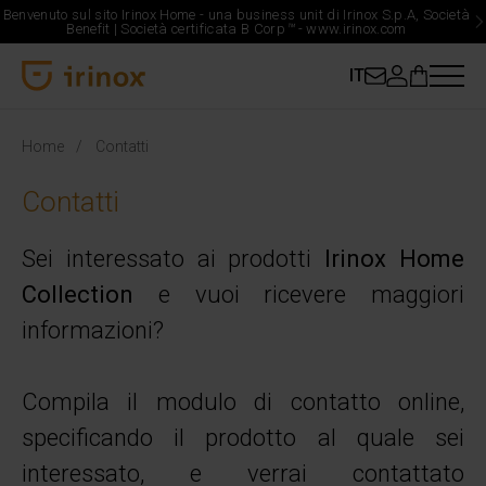
Benvenuto sul sito Irinox Home - una business unit di Irinox S.p.A, Società
Benefit | Società certificata B Corp
™
-
www.irinox.com
IT
Irinox Home
Home
Contatti
Contatti
Sei interessato ai prodotti
Irinox Home
Collection
e vuoi ricevere maggiori
informazioni?
Compila il modulo di contatto online,
specificando il prodotto al quale sei
interessato, e verrai contattato