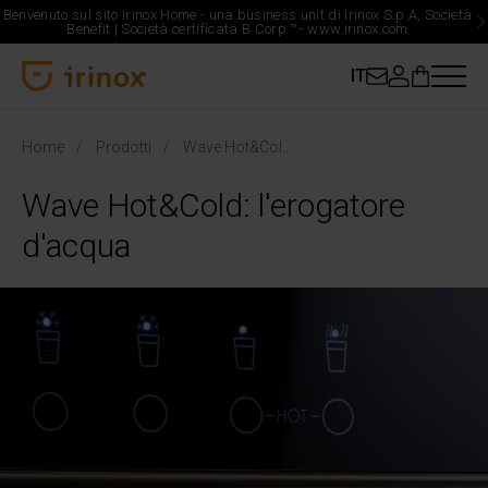
Benvenuto sul sito Irinox Home - una business unit di Irinox S.p.A, Società
Benefit | Società certificata B Corp
™
-
www.irinox.com
IT
Irinox Home
Home
Prodotti
Wave Hot&Cold: l'erogatore d'acqua
Wave Hot&Cold: l'erogatore
d'acqua