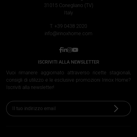
31015 Conegliano (TV)
Italy
T. +39 0438 2020
info@irinoxhome.com
facebook
linkedin
instagram
youtube
ISCRIVITI ALLA NEWSLETTER
Vuoi rimanere aggiornato attraverso ricette stagionali,
consigli di utilizzo e le esclusive promozioni Irinox Home?
Iscriviti alla newsletter!
Iscriviti