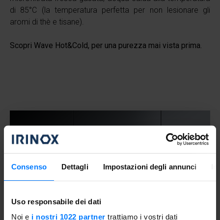
di 85°C (la temperatura perfetta per non lesionare gli
aromi di thè e tisane).
Scopri Wave Hot&Cold, per una purezza mai vista prima.
Consenso
Dettagli
Impostazioni degli annunci
In
Uso responsabile dei dati
Noi e
i nostri 1022 partner
trattiamo i vostri dati