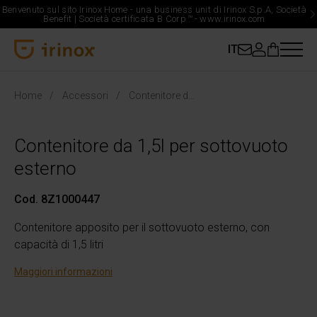
Benvenuto sul sito Irinox Home - una business unit di Irinox S.p.A, Società
Benefit | Società certificata B Corp
™
-
www.irinox.com
IT
Irinox Home
Home
Accessori
Contenitore da 1,5l per sottovuoto esterno
Contenitore da 1,5l per sottovuoto
esterno
Cod. 8Z1000447
Contenitore apposito per il sottovuoto esterno, con
capacità di 1,5 litri
Maggiori informazioni