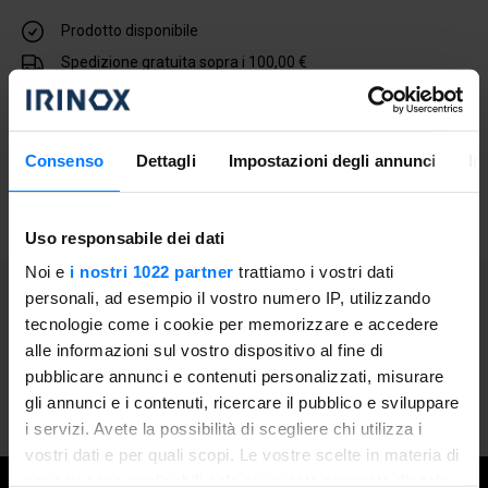
Prodotto disponibile
Spedizione gratuita sopra i 100,00 €
Acquistabile con finanziamento tasso 0 per 12 mesi
Aggiungi al carrello
Consenso
Dettagli
Impostazioni degli annunci
In
Uso responsabile dei dati
Noi e
i nostri 1022 partner
trattiamo i vostri dati
personali, ad esempio il vostro numero IP, utilizzando
Informazioni generali
tecnologie come i cookie per memorizzare e accedere
alle informazioni sul vostro dispositivo al fine di
Contenitore apposito per il sottovuoto esterno, con
pubblicare annunci e contenuti personalizzati, misurare
capacità di 1,5 litri. Da utilizzare con Zero.
gli annunci e i contenuti, ricercare il pubblico e sviluppare
i servizi. Avete la possibilità di scegliere chi utilizza i
vostri dati e per quali scopi. Le vostre scelte in materia di
privacy sono applicabili solo su questa proprietà digitale