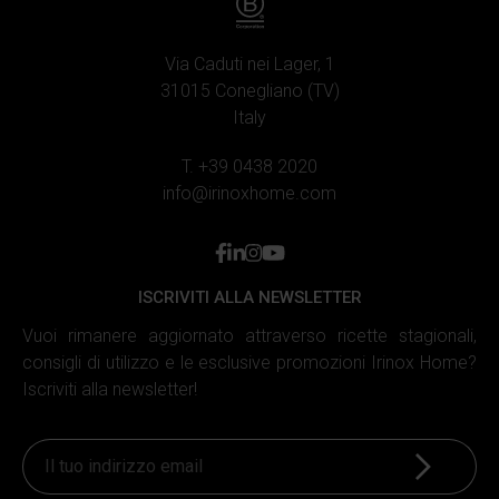
annunci, fornire le funzioni dei social media e analizzare il
nostro traffico. Inoltre forniamo informazioni sul modo in
cui utilizzi il nostro sito ai nostri partner che si occupano
Via Caduti nei Lager, 1
di analisi dei dati web, pubblicità e social media, i quali
31015 Conegliano (TV)
potrebbero combinarle con altre informazioni che hai
Italy
fornito loro o che hanno raccolto in base al tuo utilizzo dei
T. +39 0438 2020
loro servizi.
info@irinoxhome.com
facebook
linkedin
instagram
youtube
ISCRIVITI ALLA NEWSLETTER
Vuoi rimanere aggiornato attraverso ricette stagionali,
consigli di utilizzo e le esclusive promozioni Irinox Home?
Iscriviti alla newsletter!
Iscriviti