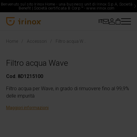
Benvenuto sul sito Irinox Home - una business unit di Irinox S.p.A, Società
Benefit | Società certificata B Corp
™
-
www.irinox.com
IT
Irinox Home
Home
Accessori
Filtro acqua Wave
Filtro acqua Wave
Cod. 8D1215100
Filtro acqua per Wave, in grado di rimuovere fino al 99,9%
delle impurità
Maggiori informazioni