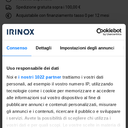
Spedizione gratuita sopra i 100,00 €
Acquistabile con finanziamento tasso 0 per 12 mesi
Aggiungi al carrello
Consenso
Dettagli
Impostazioni degli annunci
In
Uso responsabile dei dati
Informazioni generali
Noi e
i nostri 1022 partner
trattiamo i vostri dati
personali, ad esempio il vostro numero IP, utilizzando
Filtro acqua per Wave, in grado di rimuovere il 99,9% delle
tecnologie come i cookie per memorizzare e accedere
impurità. Per un'acqua pulita e microfiltrata, dalla prima
alle informazioni sul vostro dispositivo al fine di
all'ultima goccia.
pubblicare annunci e contenuti personalizzati, misurare
Il filtro per l'acqua fredda ha una durata di 1 anno (2.700
gli annunci e i contenuti, ricercare il pubblico e sviluppare
litri).
i servizi. Avete la possibilità di scegliere chi utilizza i
vostri dati e per quali scopi. Le vostre scelte in materia di