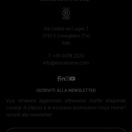
Utilizziamo i cookie per personalizzare i contenuti e gli
annunci, fornire le funzioni dei social media e analizzare il
nostro traffico. Inoltre forniamo informazioni sul modo in
cui utilizzi il nostro sito ai nostri partner che si occupano
Via Caduti nei Lager, 1
di analisi dei dati web, pubblicità e social media, i quali
31015 Conegliano (TV)
potrebbero combinarle con altre informazioni che hai
Italy
fornito loro o che hanno raccolto in base al tuo utilizzo dei
loro servizi.
T. +39 0438 2020
info@irinoxhome.com
facebook
linkedin
instagram
youtube
ISCRIVITI ALLA NEWSLETTER
Vuoi rimanere aggiornato attraverso ricette stagionali,
consigli di utilizzo e le esclusive promozioni Irinox Home?
Iscriviti alla newsletter!