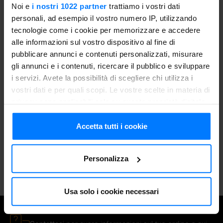
Noi e
i nostri 1022 partner
trattiamo i vostri dati
personali, ad esempio il vostro numero IP, utilizzando
È davvero semplice! Scegli il pesce che preferisci,
tecnologie come i cookie per memorizzare e accedere
inseriscilo nell'abbattitore di temperatura Irinox Home e
alle informazioni sul vostro dispositivo al fine di
seleziona la funzione di
Surgelazione
per 4 ore. Una volta
pubblicare annunci e contenuti personalizzati, misurare
completato il ciclo, riponilo in freezer per altre 24 ore per
gli annunci e i contenuti, ricercare il pubblico e sviluppare
garantire una sanificazione completa. In questo modo,
i servizi. Avete la possibilità di scegliere chi utilizza i
potrai gustare il pesce crudo in totale sicurezza, senza
vostri dati e per quali scopi. Le vostre scelte in materia di
rinunciare alla qualità!
privacy sono applicabili solo su questa proprietà digitale
in cui avete effettuato le vostre scelte. È possibile
Scopri gli abbattitori di temperatura di Irinox
modificare o revocare il proprio consenso in qualsiasi
Accetta tutti i cookie
Home
momento dalla Dichiarazione sui cookie o facendo clic
sull'icona di attivazione della privacy.
Personalizza
Con il tuo consenso, vorremmo anche:
raccogliere informazioni sulla tua posizione
Usa solo i cookie necessari
geografica, con un'approssimazione di qualche
SERVIZIO CLIENTI
metro,