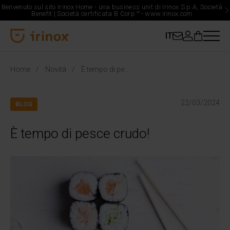
Benvenuto sul sito Irinox Home - una business unit di Irinox S.p.A, Società
Benefit | Società certificata B Corp
™
-
www.irinox.com
IT
Irinox Home
Home
Novità
È tempo di pesce crudo!
22/03/2024
BLOG
È tempo di pesce crudo!