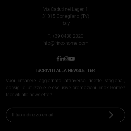
Via Caduti nei Lager, 1
31015 Conegliano (TV)
Italy
T. +39 0438 2020
info@irinoxhome.com
facebook
linkedin
instagram
youtube
ISCRIVITI ALLA NEWSLETTER
Vuoi rimanere aggiornato attraverso ricette stagionali,
consigli di utilizzo e le esclusive promozioni Irinox Home?
Iscriviti alla newsletter!
Iscriviti