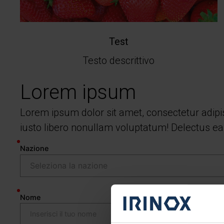
Test
Testo descrittivo
Lorem ipsum
Lorem ipsum dolor sit amet, consectetur adipi
iusto libero nonullam voluptatum! Delectus ea
Nazione
Nome