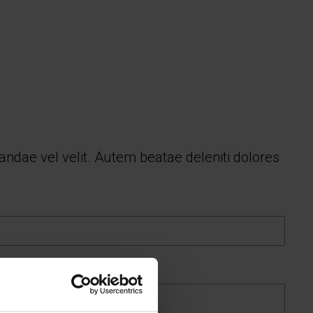
ndae vel velit. Autem beatae deleniti dolores