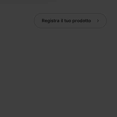
e si occupano di analisi dei
i fornito loro o che hanno
Registra il tuo prodotto