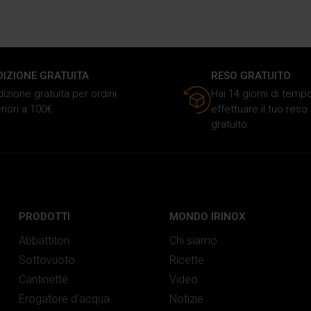
DIZIONE GRATUITA
RESO GRATUITO
izione gratuita per ordini
Hai 14 giorni di temp
riori a 100€.
effettuare il tuo res
gratuito.
PRODOTTI
MONDO IRINOX
Abbattitori
Chi siamo
Sottovuoto
Ricette
Cantinette
Video
Erogatore d’acqua
Notizie