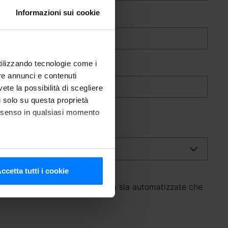
Informazioni sui cookie
utilizzando tecnologie come i
re annunci e contenuti
vete la possibilità di scegliere
li solo su questa proprietà
consenso in qualsiasi momento
he metro,
ccetta tutti i cookie
cifiche (impronte digitali).
nalità di Marketing (con modalità sia automatizzate che
ezione dettagli
. Puoi
media e analizzare il nostro