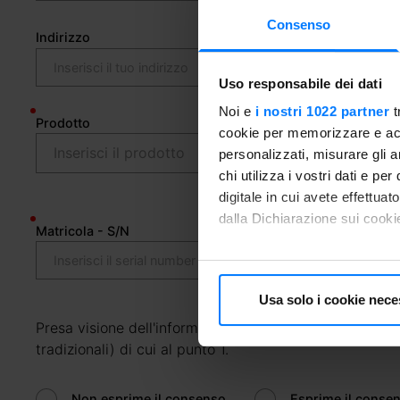
Consenso
Indirizzo
Uso responsabile dei dati
Noi e
i nostri 1022 partner
t
Prodotto
cookie per memorizzare e acce
personalizzati, misurare gli an
chi utilizza i vostri dati e pe
digitale in cui avete effettua
dalla Dichiarazione sui cookie
Matricola - S/N
Con il tuo consenso, vorrem
raccogliere informazioni
Usa solo i cookie nece
Identificare il tuo dispos
Presa visione dell'informativa privacy, il Cliente pres
Approfondisci come vengono el
tradizionali) di cui al punto 1.
modificare o ritirare il tuo 
Utilizziamo i cookie per perso
Non esprime il consenso
Esprime il conse