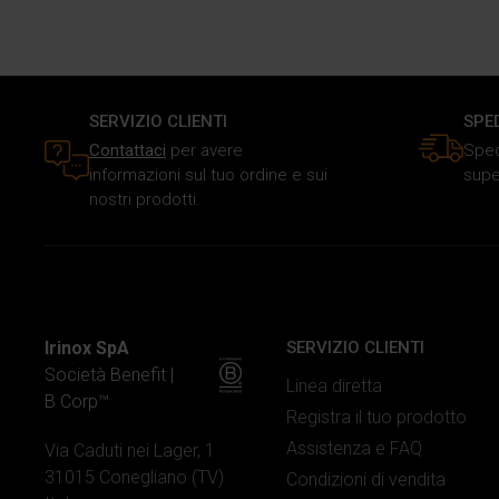
SERVIZIO CLIENTI
SPE
Contattaci
per avere
Sped
informazioni sul tuo ordine e sui
supe
nostri prodotti.
Irinox SpA
SERVIZIO CLIENTI
Società Benefit |
Linea diretta
B Corp™
Registra il tuo prodotto
Assistenza e FAQ
Via Caduti nei Lager, 1
31015 Conegliano (TV)
Condizioni di vendita