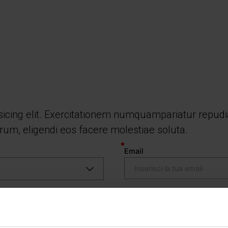
sicing elit. Exercitationem numquampariatur repudia
rum, eligendi eos facere molestiae soluta.
Email
Cognome