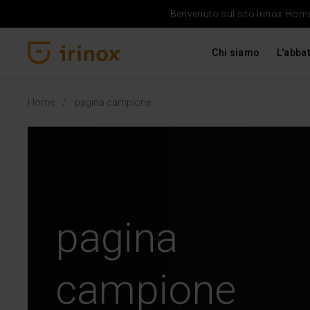
Benvenuto sul sito Irinox Home 
Chi siamo
L'abbat
Irinox Home
Home
pagina campione
pagina
campione