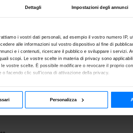
Dettagli
Impostazioni degli annunci
Telefono
rattiamo i vostri dati personali, ad esempio il vostro numero IP, 
Città
dere alle informazioni sul vostro dispositivo al fine di pubblica
nunci e i contenuti, ricercare il pubblico e sviluppare i servizi. A
r quali scopi. Le vostre scelte in materia di privacy sono applicabi
to le vostre scelte. È possibile modificare o revocare il proprio 
 o facendo clic sull'icona di attivazione della privacy.
Provincia
mo anche:
 sulla tua posizione geografica, con un'approssimazione di qualc
ssari
Personalizza
A
itivo, scansionandolo attivamente alla ricerca di caratteristiche spe
ta il consenso al trattamento dei propri dati personali per fi
aborati i tuoi dati personali e imposta le tue preferenze nella
s
consenso in qualsiasi momento dalla Dichiarazione sui cookie.
nalizzare i contenuti e gli annunci, fornire le funzioni dei social 
nso