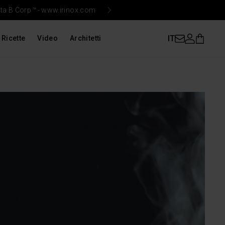
ata B Corp
™
-
www.irinox.com
Iri
IT
Ricette
Video
Architetti