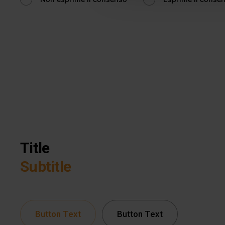
traffico. Inoltre forniamo info
dati web, pubblicità e social 
raccolto in base al tuo utilizz
Title
Subtitle
Button Text
Button Text