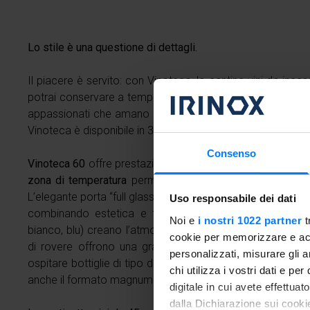
Lo stile è una questione di dettagli.
Il piacere è servito: con Vinoteca, la cantina vini da inca
potrai conservare a temperatura ottimale ogni tipologia di 
appassionati che amano gestire con precisione l’ambiente 
Vinoteca è disponibile in 3 dimensioni con finitura vetro ne
Consenso
Vinoteca 60
offre prestazioni eccezionali con un tocco di 
zona di temperatura
permette di rispettare le caratteristi
L’elegante porta “full glass” con sistema push open protegg
Uso responsabile dei dati
combinando estetica e funzionalità, mentre i LED in tr
Noi e
i nostri 1022 partner
t
bianco, blu) creano l’atmosfera adatta, bilanciando luci e
cookie per memorizzare e acce
di rovere offrono una grande versatilità: opportunament
personalizzati, misurare gli an
ospitare bottiglie di tipo diverso dalle classiche bordoles
chi utilizza i vostri dati e pe
anche il formato magnum.
digitale in cui avete effettua
dalla Dichiarazione sui cookie