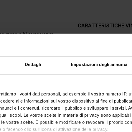
CARATTERISTICHE VI
sso
mono o bi-temperatura
,
vino. Progettata per i veri
ideale per ogni bottiglia,
Dimensioni
ro.
Dettagli
Impostazioni degli annunci
raffinatezza; la sua
doppia
che di vini bianchi e rossi.
e le bottiglie dai raggi UV,
Voltaggio
e colori a scelta (ambra,
rattiamo i vostri dati personali, ad esempio il vostro numero IP, 
 ombre. I supporti in legno
dere alle informazioni sul vostro dispositivo al fine di pubblica
e orientati permettono di
Assorbimento totale
nunci e i contenuti, ricercare il pubblico e sviluppare i servizi. A
i. Vinoteca 60 può ospitare
r quali scopi. Le vostre scelte in materia di privacy sono applicabi
to le vostre scelte. È possibile modificare o revocare il proprio 
Consumo
 o facendo clic sull'icona di attivazione della privacy.