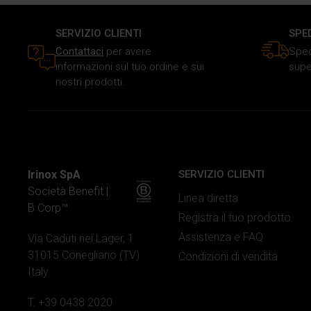
SERVIZIO CLIENTI
SPE
Contattaci
per avere
Sped
informazioni sul tuo ordine e sui
supe
nostri prodotti.
Irinox SpA
SERVIZIO CLIENTI
Società Benefit |
Linea diretta
B Corp™
Registra il tuo prodotto
Assistenza e FAQ
Via Caduti nei Lager, 1
31015 Conegliano (TV)
Condizioni di vendita
Italy
T. +39 0438 2020