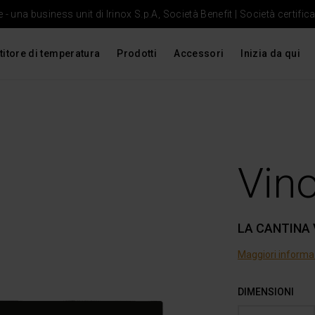
- una business unit di Irinox S.p.A, Società Benefit | Società certific
titore di temperatura
Prodotti
Accessori
Inizia da qui
Vin
LA CANTINA 
Maggiori informa
DIMENSIONI