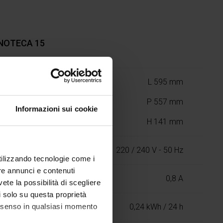
NOTECA 15
L 595 mm
P 557 mm
Informazioni sui cookie
H 141 mm
220 / 240 V - 50 Hz
utilizzando tecnologie come i
re annunci e contenuti
0,8 A
vete la possibilità di scegliere
li solo su questa proprietà
consenso in qualsiasi momento
0,24 kWh / 24 h