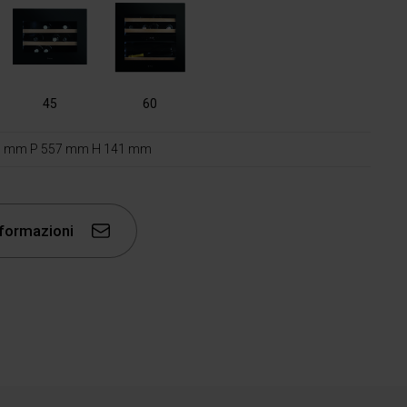
45
60
95 mm P 557 mm H 141 mm
nformazioni