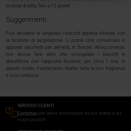
(impronte digitali).
scatola di latta, fino a 15 giorni!
Approfondisci come vengono elaborati i tuoi dati personali
Suggerimenti
e imposta le tue preferenze nella
sezione dettagli
. Puoi
modificare o ritirare il tuo consenso in qualsiasi momento
Puoi decidere di surgelare i biscotti appena sfornati, con
dalla Dichiarazione sui cookie.
la funzione di surgelazione. Li potrai così conservare in
appositi sacchetti per alimenti, in freezer. All'occorrenza,
Utilizziamo i cookie per personalizzare i contenuti e gli
non dovrai fare altro che scongelare i biscotti in
annunci, fornire le funzioni dei social media e analizzare il
abbattitore con l'apposita funzione, per circa 1 ora. In
nostro traffico. Inoltre forniamo informazioni sul modo in
questo modo, manterranno intatta tutta la loro fragranza
cui utilizzi il nostro sito ai nostri partner che si occupano
e croccantezza.
di analisi dei dati web, pubblicità e social media, i quali
potrebbero combinarle con altre informazioni che hai
fornito loro o che hanno raccolto in base al tuo utilizzo dei
loro servizi.
SERVIZIO CLIENTI
Contattaci
per avere informazioni sul tuo ordine e sui
nostri prodotti.