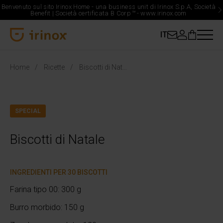
Benvenuto sul sito Irinox Home - una business unit di Irinox S.p.A, Società
Benefit | Società certificata B Corp
™
-
www.irinox.com
IT
Irinox Home
Home
Ricette
Biscotti di Natale
SPECIAL
Biscotti di Natale
INGREDIENTI PER 30 BISCOTTI
Farina tipo 00: 300 g
Burro morbido: 150 g