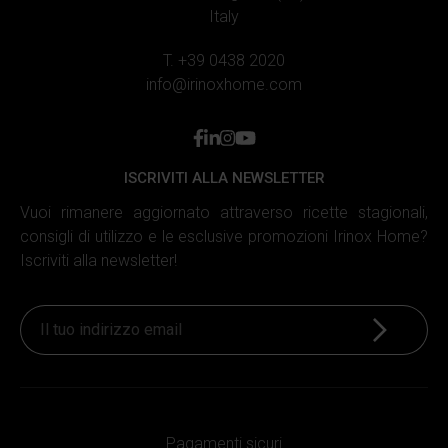
Italy
T. +39 0438 2020
info@irinoxhome.com
facebook
linkedin
instagram
youtube
ISCRIVITI ALLA NEWSLETTER
Vuoi rimanere aggiornato attraverso ricette stagionali,
consigli di utilizzo e le esclusive promozioni Irinox Home?
Iscriviti alla newsletter!
Iscriviti
Pagamenti sicuri