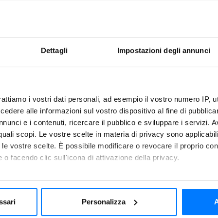
a
Dettagli
Impostazioni degli annunci
rattiamo i vostri dati personali, ad esempio il vostro numero IP, 
dere alle informazioni sul vostro dispositivo al fine di pubblica
nunci e i contenuti, ricercare il pubblico e sviluppare i servizi. A
r quali scopi. Le vostre scelte in materia di privacy sono applicabi
Suggerime
to le vostre scelte. È possibile modificare o revocare il proprio 
 o facendo clic sull'icona di attivazione della privacy.
mo anche:
 le uova precedentemente
Con l'abbattitore di temp
e le mandorle intere. Versare
funzione di
surgelazione r
 sulla tua posizione geografica, con un'approssimazione di qualc
ssari
Personalizza
A
 forno dei filoncini di 3-4
tagliati. In questo modo po
itivo, scansionandolo attivamente alla ricerca di caratteristiche spe
All’occorrenza non dovrai 