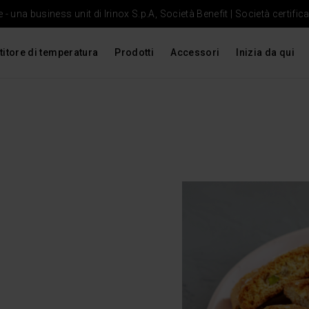
- una business unit di Irinox S.p.A, Società Benefit | Società certific
titore di temperatura
Prodotti
Accessori
Inizia da qui