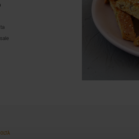
a
ta
 sale
COLTÀ