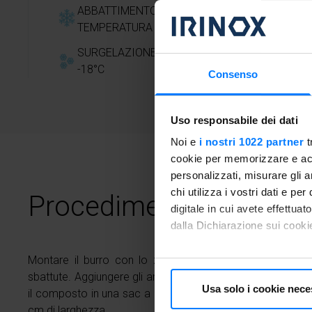
ABBATTIMENTO RAPIDO DI
Medi
TEMPERATURA A +3°C
SURGELAZIONE RAPIDA A
-18°C
Consenso
Uso responsabile dei dati
Noi e
i nostri 1022 partner
t
cookie per memorizzare e acce
personalizzati, misurare gli an
chi utilizza i vostri dati e pe
Procedimento
digitale in cui avete effettua
dalla Dichiarazione sui cookie
Con il tuo consenso, vorrem
Montare il burro con lo zucchero e aggiungervi a filo
sbattute. Aggiungere gli aromi, il lievito, la farina ed infin
raccogliere informazioni
Usa solo i cookie nece
il composto in una sac a poche e stendere sulla placca del
Identificare il tuo dispos
cm di larghezza.