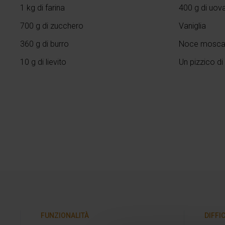
1 kg di farina
400 g di uov
700 g di zucchero
Vaniglia
360 g di burro
Noce mosca
10 g di lievito
Un pizzico di
FUNZIONALITÀ
DIFFI