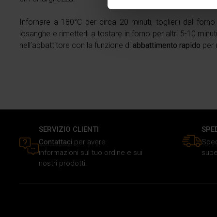
Approfondisci come vengono el
modificare o ritirare il tuo 
Infornare a 180°C per circa 20 minuti, toglierli dal forno 
losanghe e rimetterli a tostare in forno per altri 5-10 minu
Utilizziamo i cookie per perso
nell’abbattitore con la funzione di
abbattimento rapido
per u
traffico. Inoltre forniamo info
dati web, pubblicità e social 
raccolto in base al tuo utilizz
SERVIZIO CLIENTI
SPE
Contattaci
per avere
Sped
informazioni sul tuo ordine e sui
supe
nostri prodotti.