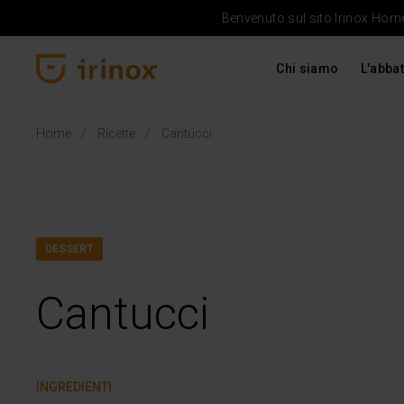
Benvenuto sul sito Irinox Home 
Chi siamo
L'abbat
Irinox Home
Home
Ricette
Cantucci
DESSERT
Cantucci
INGREDIENTI