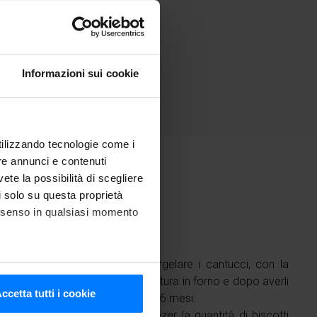
Informazioni sui cookie
utilizzando tecnologie come i
re annunci e contenuti
vete la possibilità di scegliere
li solo su questa proprietà
nti
consenso in qualsiasi momento
eratura Freddy potrai infatti surgelare i cantucci, con la
apida,
dopo la prima parte di cottura in forno e dopo averli
he metro,
ccetta tutti i cookie
trai conservarli in freezer fino a 6 mesi.
cifiche (impronte digitali).
fare altro che estrarre dal freezer la quantità di biscotti