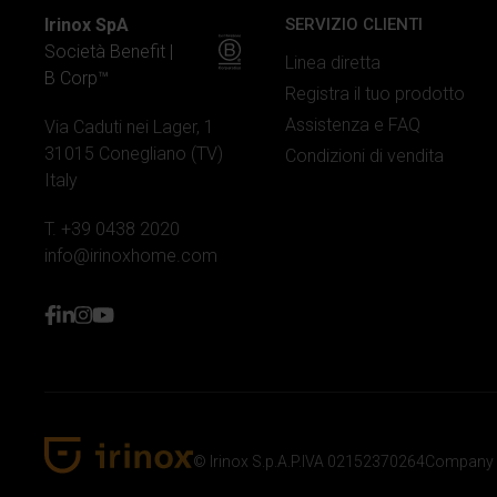
Irinox SpA
SERVIZIO CLIENTI
Società Benefit |
Linea diretta
B Corp™
Registra il tuo prodotto
Assistenza e FAQ
Via Caduti nei Lager, 1
31015 Conegliano (TV)
Condizioni di vendita
Italy
T. +39 0438 2020
info@irinoxhome.com
facebook
linkedin
instagram
youtube
© Irinox S.p.A.
P.IVA 02152370264
Company 
Irinox Home