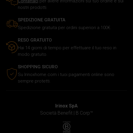
Contattaci
per avere informazioni sul tuo ordine e sui
nostro traffico. Inoltre forniamo informazioni sul modo in
nostri prodotti.
cui utilizzi il nostro sito ai nostri partner che si occupano
SPEDIZIONE GRATUITA
di analisi dei dati web, pubblicità e social media, i quali
potrebbero combinarle con altre informazioni che hai
Spedizione gratuita per ordini superiori a 100€.
fornito loro o che hanno raccolto in base al tuo utilizzo dei
RESO GRATUITO
loro servizi.
Hai 14 giorni di tempo per effettuare il tuo reso in
modo gratuito.
SHOPPING SICURO
Su Irinoxhome.com i tuoi pagamenti online sono
sempre protetti.
Irinox SpA
Società Benefit |
B Corp™