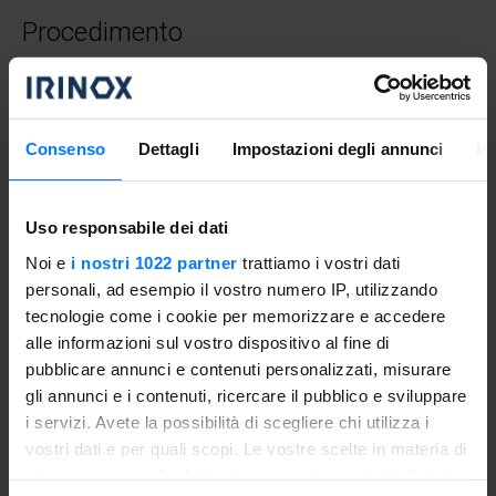
Procedimento
Preriscaldare il forno a 180°C e infornare la zucca intera
finché non sarà morbida (circa 45 minuti). Tagliare il
cappello della zucca e svuotarla delicatamente con un
Consenso
Dettagli
Impostazioni degli annunci
In
cucchiaio facendo attenzione a non bucare la zucca.
Tritare finemente lo scalogno e farlo appassire in una
Uso responsabile dei dati
pentola con un filo d’olio e un goccio di acqua.
Noi e
i nostri 1022 partner
trattiamo i vostri dati
Aggiungere poi la polpa della zucca e lasciare insaporire
personali, ad esempio il vostro numero IP, utilizzando
qualche minuto. Aggiungere 2 bicchieri di acqua calda e
tecnologie come i cookie per memorizzare e accedere
frullare la zucca con un minipimer. Regolare di sale e di
alle informazioni sul vostro dispositivo al fine di
pepe e continuare a frullare aggiungendo acqua fino ad
pubblicare annunci e contenuti personalizzati, misurare
ottenere una crema morbida.
gli annunci e i contenuti, ricercare il pubblico e sviluppare
i servizi. Avete la possibilità di scegliere chi utilizza i
Tritare il rosmarino al coltello. Servire la crema di zucca
vostri dati e per quali scopi. Le vostre scelte in materia di
dentro la zucca decorando con il rosmarino tritato e con
privacy sono applicabili solo su questa proprietà digitale
un po’ di curry in polvere.