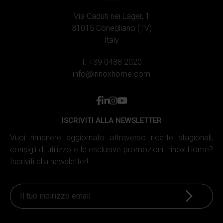
Via Caduti nei Lager, 1
31015 Conegliano (TV)
Italy
T. +39 0438 2020
info@irinoxhome.com
facebook
linkedin
instagram
youtube
ISCRIVITI ALLA NEWSLETTER
Vuoi rimanere aggiornato attraverso ricette stagionali,
consigli di utilizzo e le esclusive promozioni Irinox Home?
Iscriviti alla newsletter!
Iscriviti