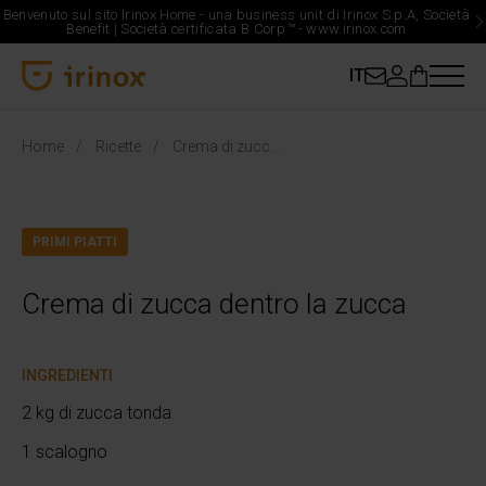
Benvenuto sul sito Irinox Home - una business unit di Irinox S.p.A, Società
Benefit | Società certificata B Corp
™
-
www.irinox.com
IT
Irinox Home
Home
Ricette
Crema di zucca dentro la zucca
PRIMI PIATTI
Crema di zucca dentro la zucca
INGREDIENTI
2 kg di zucca tonda
1 scalogno