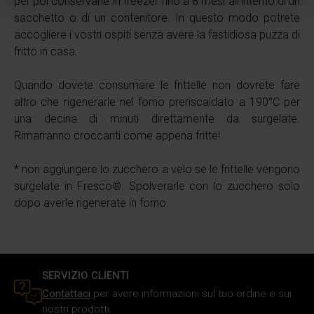
per poi conservarle in freezer fino a 8 mesi all’interno di un
attivamente alla ricerca di caratteristiche specifiche
sacchetto o di un contenitore. In questo modo potrete
(impronte digitali).
accogliere i vostri ospiti senza avere la fastidiosa puzza di
Approfondisci come vengono elaborati i tuoi dati personali
fritto in casa.
e imposta le tue preferenze nella
sezione dettagli
. Puoi
modificare o ritirare il tuo consenso in qualsiasi momento
Quando dovete consumare le frittelle non dovrete fare
dalla Dichiarazione sui cookie.
altro che rigenerarle nel forno preriscaldato a 190°C per
una decina di minuti direttamente da surgelate.
Utilizziamo i cookie per personalizzare i contenuti e gli
Rimarranno croccanti come appena fritte!
annunci, fornire le funzioni dei social media e analizzare il
nostro traffico. Inoltre forniamo informazioni sul modo in
* non aggiungere lo zucchero a velo se le frittelle vengono
cui utilizzi il nostro sito ai nostri partner che si occupano
surgelate in Fresco®. Spolverarle con lo zucchero solo
di analisi dei dati web, pubblicità e social media, i quali
dopo averle rigenerate in forno.
potrebbero combinarle con altre informazioni che hai
fornito loro o che hanno raccolto in base al tuo utilizzo dei
loro servizi.
SERVIZIO CLIENTI
Contattaci
per avere informazioni sul tuo ordine e sui
nostri prodotti.