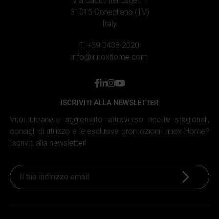
Via Caduti nei Lager, 1
31015 Conegliano (TV)
Italy
T. +39 0438 2020
info@irinoxhome.com
facebook
linkedin
instagram
youtube
ISCRIVITI ALLA NEWSLETTER
Vuoi rimanere aggiornato attraverso ricette stagionali,
consigli di utilizzo e le esclusive promozioni Irinox Home?
Iscriviti alla newsletter!
Iscriviti