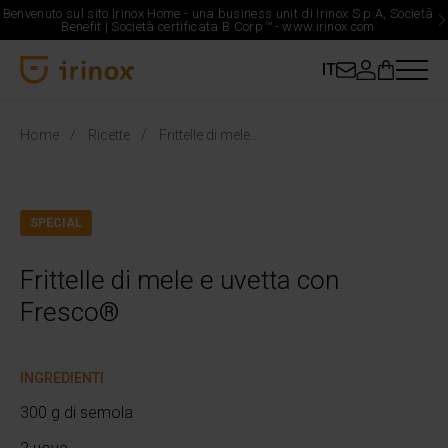
Benvenuto sul sito Irinox Home - una business unit di Irinox S.p.A, Società
Benefit | Società certificata B Corp
™
-
www.irinox.com
IT
Irinox Home
Home
Ricette
Frittelle di mele e uvetta con Fresco®
SPECIAL
Frittelle di mele e uvetta con
Fresco®
INGREDIENTI
300 g di semola