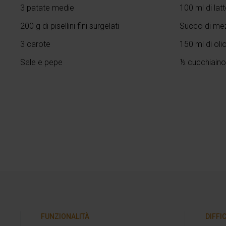
3 patate medie
100 ml di latt
200 g di pisellini fini surgelati
Succo di me
3 carote
150 ml di oli
Sale e pepe
½ cucchiaino
FUNZIONALITÀ
DIFFI