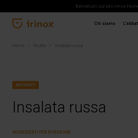
Benvenuto sul sito Irinox Home 
Chi siamo
L'abbat
Irinox Home
Home
Ricette
Insalata russa
ANTIPASTI
Insalata russa
INGREDIENTI PER 8 PERSONE