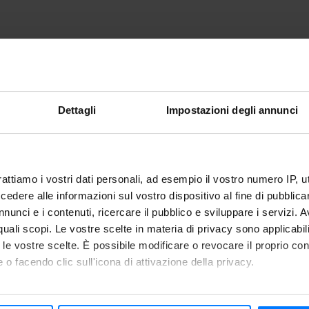
e
Dettagli
Impostazioni degli annunci
rattiamo i vostri dati personali, ad esempio il vostro numero IP, 
Suggerime
dere alle informazioni sul vostro dispositivo al fine di pubblica
nunci e i contenuti, ricercare il pubblico e sviluppare i servizi. A
r quali scopi. Le vostre scelte in materia di privacy sono applicabi
to le vostre scelte. È possibile modificare o revocare il proprio 
adini uguali. Riempire una
Grazie alla funzione di
ra
 o facendo clic sull'icona di attivazione della privacy.
alarla e lessarvi tutte le
croccanti, non stracotte, e
frigorifero per una setti
mo anche: