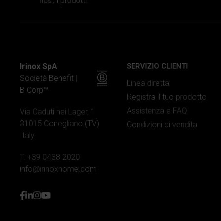
nostri prodotti.
Irinox SpA
SERVIZIO CLIENTI
Società Benefit |
Linea diretta
B Corp™
Registra il tuo prodotto
Assistenza e FAQ
Via Caduti nei Lager, 1
31015 Conegliano (TV)
Condizioni di vendita
Italy
T. +39 0438 2020
info@irinoxhome.com
facebook
linkedin
instagram
youtube