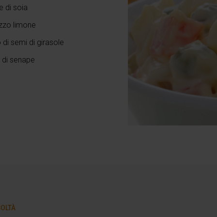
e di soia
zzo limone
o di semi di girasole
 di senape
COLTÀ