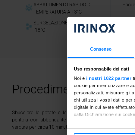
ABBATTIMENTO RAPIDO DI
Facil
TEMPERATURA A +3°C
SURGELAZIONE RAPIDA A
-18°C
Consenso
Uso responsabile dei dati
Noi e
i nostri 1022 partner
t
Procedimento
cookie per memorizzare e acce
personalizzati, misurare gli an
chi utilizza i vostri dati e pe
digitale in cui avete effettua
Sbucciare le patate e le carote, lavarle e tagliarle a d
dalla Dichiarazione sui cookie
pentola con abbondante acqua, portarla ad ebollizione, s
verdure per circa 10 minuti.
Con il tuo consenso, vorrem