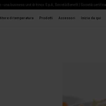
- una business unit di Irinox S.p.A, Società Benefit | Società certific
titore di temperatura
Prodotti
Accessori
Inizia da qui