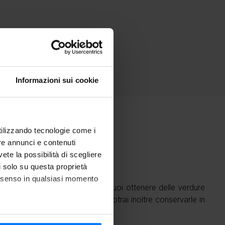
Informazioni sui cookie
utilizzando tecnologie come i
nti
re annunci e contenuti
vete la possibilità di scegliere
li solo su questa proprietà
consenso in qualsiasi momento
ffreddamento rapido di Freddy
puoi ottenere delle verdure
 brillanti, prive di ossidazione. Potrai inoltre conservarle in
mana come appena fatte.