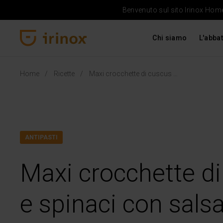
Benvenuto sul sito Irinox Home 
Chi siamo
L'abbat
Irinox Home
Home
Ricette
Maxi crocchette di cuscus e spinaci con salsa allo yogurt
ANTIPASTI
Maxi crocchette d
e spinaci con salsa