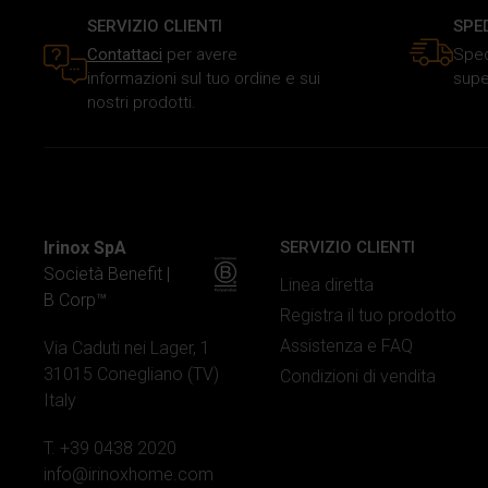
SERVIZIO CLIENTI
SPE
Contattaci
per avere
Sped
informazioni sul tuo ordine e sui
supe
nostri prodotti.
Irinox SpA
SERVIZIO CLIENTI
Società Benefit |
Linea diretta
B Corp™
Registra il tuo prodotto
Assistenza e FAQ
Via Caduti nei Lager, 1
31015 Conegliano (TV)
Condizioni di vendita
Italy
T. +39 0438 2020
info@irinoxhome.com