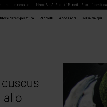
- una business unit di Irinox S.p.A, Società Benefit | Società certific
titore di temperatura
Prodotti
Accessori
Inizia da qui
i cuscus
 allo