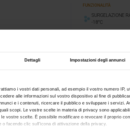
FUNZIONALITÀ
SURGELAZIONE R
-18°C
Dettagli
Impostazioni degli annunci
rattiamo i vostri dati personali, ad esempio il vostro numero IP, 
dere alle informazioni sul vostro dispositivo al fine di pubblica
Suggerime
nunci e i contenuti, ricercare il pubblico e sviluppare i servizi. A
r quali scopi. Le vostre scelte in materia di privacy sono applicabi
to le vostre scelte. È possibile modificare o revocare il proprio 
 o facendo clic sull'icona di attivazione della privacy.
rasferire il cuscus in una
Potete preparare una quan