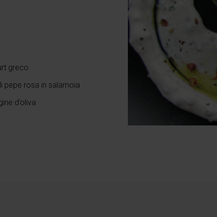
urt greco
di pepe rosa in salamoia
gine d’oliva