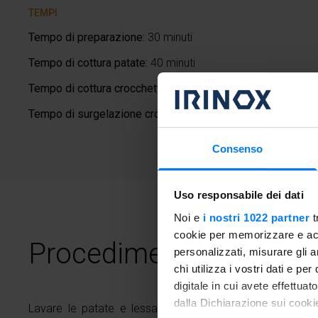
TEMPI
Tempo di preparazione:
30 minuti
Tempo di cottura patate:
40 minuti
Tempo di cottura crocchette:
10 minuti
Tempo di surgelazione crocchette:
100 minuti
Consenso
Uso responsabile dei dati
Noi e
i nostri 1022 partner
t
cookie per memorizzare e acce
Procedimento
personalizzati, misurare gli an
chi utilizza i vostri dati e pe
digitale in cui avete effettua
dalla Dichiarazione sui cookie
Lavare le patate e lessarle con la buccia; nel mentre, t