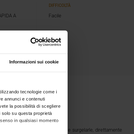
DIFFICOLTÀ
APIDA A
Facile
Informazioni sui cookie
utilizzando tecnologie come i
re annunci e contenuti
nti
vete la possibilità di scegliere
li solo su questa proprietà
consenso in qualsiasi momento
tità abbondante di crocchette e surgelarle, direttamente