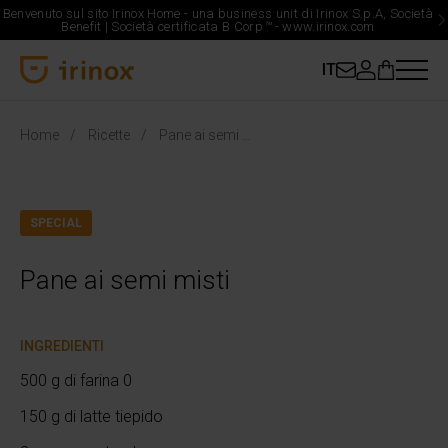
Benvenuto sul sito Irinox Home - una business unit di Irinox S.p.A, Società
Benefit | Società certificata B Corp
™
-
www.irinox.com
IT
Irinox Home
Home
Ricette
Pane ai semi misti
SPECIAL
Pane ai semi misti
INGREDIENTI
500 g di farina 0
150 g di latte tiepido