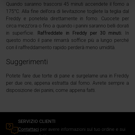
Quando saranno trascorsi 45 minuti accendete il forno a
attivamente alla ricerca di caratteristiche specifiche
175°C. Alla fine dell’ora di lievitazione togliete la teglia dal
(impronte digitali).
Freddy e ponetela direttamente in forno. Cuocete per
Approfondisci come vengono elaborati i tuoi dati personali
circa mezz’ora o fino a quando i panini saranno belli dorati
e imposta le tue preferenze nella
sezione dettagli
. Puoi
in superficie.
Raffreddate in Freddy per 30 minuti.
In
modificare o ritirare il tuo consenso in qualsiasi momento
questo modo il pane rimarrà soffice più a lungo perché
dalla Dichiarazione sui cookie.
con il raffreddamento rapido perderà meno umidità.
Utilizziamo i cookie per personalizzare i contenuti e gli
Suggerimenti
annunci, fornire le funzioni dei social media e analizzare il
nostro traffico. Inoltre forniamo informazioni sul modo in
Potete fare due torte di pane e surgelarne una in Freddy
cui utilizzi il nostro sito ai nostri partner che si occupano
per due ore, appena estratta dal forno. Avrete sempre a
di analisi dei dati web, pubblicità e social media, i quali
disposizione dei panini, come appena fatti.
potrebbero combinarle con altre informazioni che hai
fornito loro o che hanno raccolto in base al tuo utilizzo dei
loro servizi.
SERVIZIO CLIENTI
Contattaci
per avere informazioni sul tuo ordine e sui