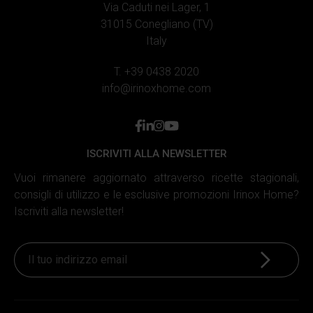
Via Caduti nei Lager, 1
31015 Conegliano (TV)
Italy
T. +39 0438 2020
info@irinoxhome.com
facebook
linkedin
instagram
youtube
ISCRIVITI ALLA NEWSLETTER
Vuoi rimanere aggiornato attraverso ricette stagionali,
consigli di utilizzo e le esclusive promozioni Irinox Home?
Iscriviti alla newsletter!
Iscriviti