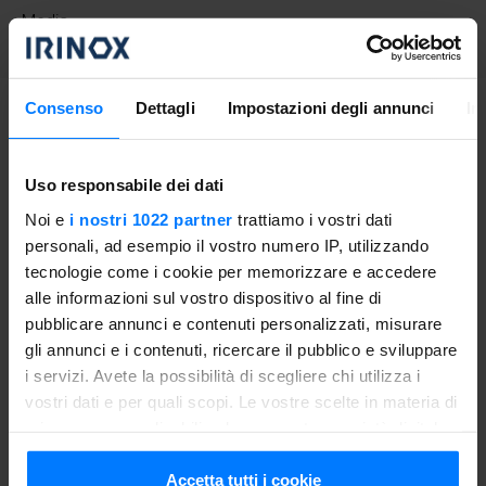
Media
Consenso
Dettagli
Impostazioni degli annunci
In
Procedimento
Uso responsabile dei dati
FASE DI PREPARAZIONE CARCIOFI
Togliere le foglie esterne dei carciofi, tagliarli a metà,
Noi e
i nostri 1022 partner
trattiamo i vostri dati
eliminare la barbetta centrale e tagliarli a fette sottili.
personali, ad esempio il vostro numero IP, utilizzando
Cucinarli in padella con un filo d’olio ed uno spicchio
tecnologie come i cookie per memorizzare e accedere
d’aglio per pochi minuti regolando di sale e di pepe.
alle informazioni sul vostro dispositivo al fine di
pubblicare annunci e contenuti personalizzati, misurare
FASE DI PREPARAZIONE RAVIOLO
gli annunci e i contenuti, ricercare il pubblico e sviluppare
Tagliare a metà i fogli di lasagna, adagiare sopra 4 fogli i
i servizi. Avete la possibilità di scegliere chi utilizza i
carciofi saltati, aggiungere l’asiago grattugiato e coprire
vostri dati e per quali scopi. Le vostre scelte in materia di
con gli altri 4 fogli. Infornare nel forno preriscaldato per
privacy sono applicabili solo su questa proprietà digitale
una quindicina di minuti.
in cui avete effettuato le vostre scelte. È possibile
modificare o revocare il proprio consenso in qualsiasi
Accetta tutti i cookie