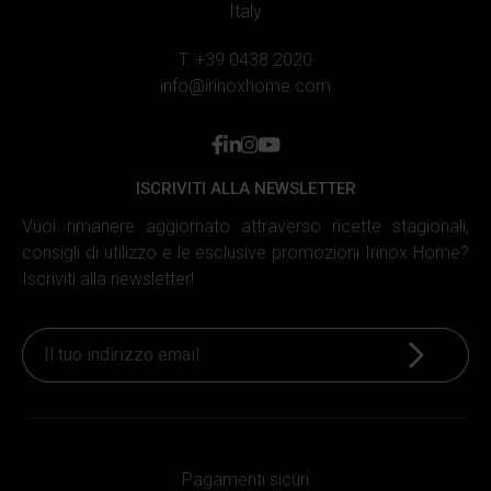
Italy
T. +39 0438 2020
info@irinoxhome.com
facebook
linkedin
instagram
youtube
ISCRIVITI ALLA NEWSLETTER
Vuoi rimanere aggiornato attraverso ricette stagionali,
consigli di utilizzo e le esclusive promozioni Irinox Home?
Iscriviti alla newsletter!
Iscriviti
Pagamenti sicuri