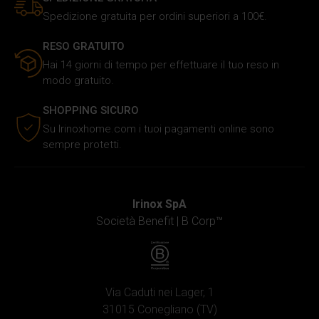
cui utilizzi il nostro sito ai nostri partner che si occupano
Spedizione gratuita per ordini superiori a 100€.
di analisi dei dati web, pubblicità e social media, i quali
potrebbero combinarle con altre informazioni che hai
RESO GRATUITO
fornito loro o che hanno raccolto in base al tuo utilizzo dei
Hai 14 giorni di tempo per effettuare il tuo reso in
loro servizi.
modo gratuito.
SHOPPING SICURO
Su Irinoxhome.com i tuoi pagamenti online sono
sempre protetti.
Irinox SpA
Società Benefit |
B Corp™
Via Caduti nei Lager, 1
31015 Conegliano (TV)