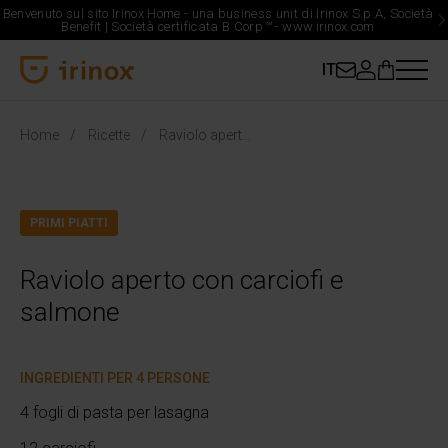
Benvenuto sul sito Irinox Home - una business unit di Irinox S.p.A, Società
Benefit | Società certificata B Corp
™
-
www.irinox.com
IT
Irinox Home
Home
Ricette
Raviolo aperto con carciofi e salmone
PRIMI PIATTI
Raviolo aperto con carciofi e
salmone
INGREDIENTI PER 4 PERSONE
4 fogli di pasta per lasagna