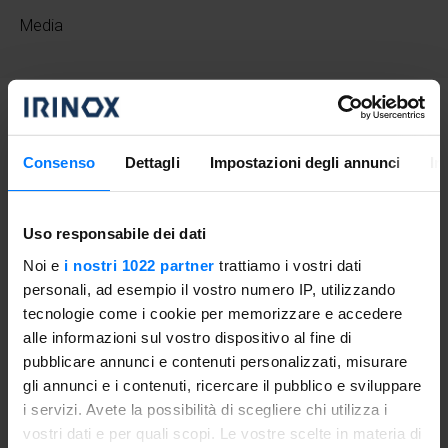
Media
Procedimento
Consenso
Dettagli
Impostazioni degli annunci
In
Far bollire dell’acqua salata in una pentola e cucinarvi il
riso venere.
Uso responsabile dei dati
Lavare i filetti di trota, asciugarli bene, condirli con sale,
Noi e
i nostri 1022 partner
trattiamo i vostri dati
pepe, un filo d’olio e la scorza grattugiata del limone e
personali, ad esempio il vostro numero IP, utilizzando
cucinarli nel Freddy preriscaldato a 75°C con la funzione di
tecnologie come i cookie per memorizzare e accedere
cottura a bassa temperatura
per circa 45 minuti.
alle informazioni sul vostro dispositivo al fine di
pubblicare annunci e contenuti personalizzati, misurare
Nel mentre tostare le mandorle in una padella
gli annunci e i contenuti, ricercare il pubblico e sviluppare
antiaderente e tagliare grossolanamente al coltello le
i servizi. Avete la possibilità di scegliere chi utilizza i
olive taggiasche ed i pomodorini confit. Scolare il riso
vostri dati e per quali scopi. Le vostre scelte in materia di
venere, condirlo con un filo d’olio, i pomodorini confit e le