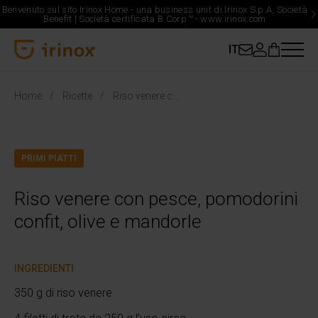
Benvenuto sul sito Irinox Home - una business unit di Irinox S.p.A, Società
Benefit | Società certificata B Corp
™
-
www.irinox.com
IT
Irinox Home
Home
Ricette
Riso venere con pesce, pomodorini confit, olive e mandorle
PRIMI PIATTI
Riso venere con pesce, pomodorini
confit, olive e mandorle
INGREDIENTI
350 g di riso venere