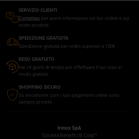
Utilizziamo i cookie per personalizzare i contenuti e gli
annunci, fornire le funzioni dei social media e analizzare il
SERVIZIO CLIENTI
nostro traffico. Inoltre forniamo informazioni sul modo in
Contattaci
per avere informazioni sul tuo ordine e sui
cui utilizzi il nostro sito ai nostri partner che si occupano
nostri prodotti.
di analisi dei dati web, pubblicità e social media, i quali
potrebbero combinarle con altre informazioni che hai
SPEDIZIONE GRATUITA
fornito loro o che hanno raccolto in base al tuo utilizzo dei
Spedizione gratuita per ordini superiori a 100€.
loro servizi.
RESO GRATUITO
Hai 14 giorni di tempo per effettuare il tuo reso in
modo gratuito.
SHOPPING SICURO
Su Irinoxhome.com i tuoi pagamenti online sono
sempre protetti.
Irinox SpA
Società Benefit |
B Corp™