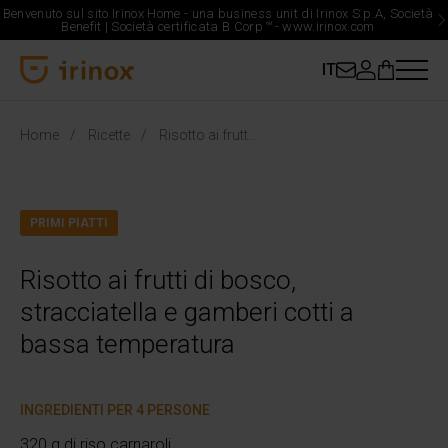
Benvenuto sul sito Irinox Home - una business unit di Irinox S.p.A, Società
Benefit | Società certificata B Corp
™
-
www.irinox.com
IT
Irinox Home
Home
Ricette
Risotto ai frutti di bosco, stracciatella e gamberi cotti a bassa temperatura
PRIMI PIATTI
Risotto ai frutti di bosco,
stracciatella e gamberi cotti a
bassa temperatura
INGREDIENTI PER 4 PERSONE
320 g di riso carnaroli