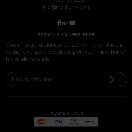
T. +39 0438 2020
info@irinoxhome.com
facebook
linkedin
instagram
youtube
ISCRIVITI ALLA NEWSLETTER
Vuoi rimanere aggiornato attraverso ricette stagionali,
consigli di utilizzo e le esclusive promozioni Irinox Home?
Iscriviti alla newsletter!
Iscriviti
Pagamenti sicuri