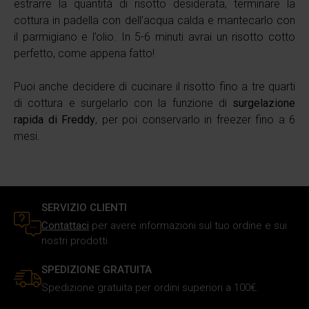
estrarre la quantità di risotto desiderata, terminare la
di analisi dei dati web, pubblicità e social media, i quali
cottura in padella con dell’acqua calda e mantecarlo con
potrebbero combinarle con altre informazioni che hai
il parmigiano e l’olio. In 5-6 minuti avrai un risotto cotto
fornito loro o che hanno raccolto in base al tuo utilizzo dei
perfetto, come appena fatto!
loro servizi.
Puoi anche decidere di cucinare il risotto fino a tre quarti
di cottura e surgelarlo con la funzione di
surgelazione
rapida di Freddy
, per poi conservarlo in freezer fino a 6
mesi.
SERVIZIO CLIENTI
Contattaci
per avere informazioni sul tuo ordine e sui
nostri prodotti.
SPEDIZIONE GRATUITA
Spedizione gratuita per ordini superiori a 100€.