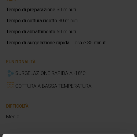
Tempo di preparazione
30 minuti
Tempo di cottura risotto
30 minuti
Tempo di abbattimento
50 minuti
Tempo di surgelazione rapida
1 ora e 35 minuti
FUNZIONALITÀ
SURGELAZIONE RAPIDA A -18°C
COTTURA A BASSA TEMPERATURA
DIFFICOLTÀ
Media