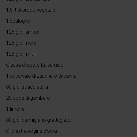
1,5 lt di brodo vegetale
1 scalogno
125 g di lamponi
125 g di more
125 g di mirtilli
Glassa di aceto balsamico
1 cucchiaio di zucchero di canna
80 g di stracciatella
20 code di gambero
1 limone
80 g di parmigiano grattugiato
Olio extravergine d’oliva