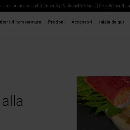
- una business unit di Irinox S.p.A, Società Benefit | Società certific
titore di temperatura
Prodotti
Accessori
Inizia da qui
alla