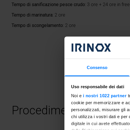
Tempo di sanificazione pesce crudo:
3 ore + 24 ore in fre
Tempo di marinatura:
2 ore
Tempo di scongelamento:
2 ore
Consenso
Uso responsabile dei dati
Noi e
i nostri 1022 partner
t
cookie per memorizzare e acce
Procedimento
personalizzati, misurare gli an
chi utilizza i vostri dati e pe
digitale in cui avete effettua