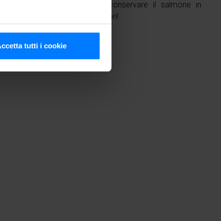
amento post-marinatura, puoi conservare il salmone in
e gustarlo ogni volta che lo desideri!
he metro,
ccetta tutti i cookie
cifiche (impronte digitali).
ezione dettagli
. Puoi
media e analizzare il nostro
e si occupano di analisi dei
i fornito loro o che hanno