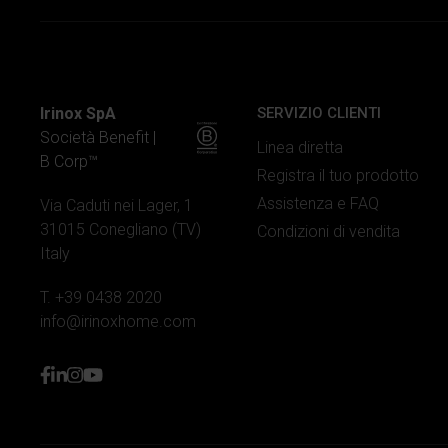
Irinox SpA
SERVIZIO CLIENTI
Società Benefit |
Linea diretta
B Corp™
Registra il tuo prodotto
Assistenza e FAQ
Via Caduti nei Lager, 1
31015 Conegliano (TV)
Condizioni di vendita
Italy
T. +39 0438 2020
info@irinoxhome.com
facebook
linkedin
instagram
youtube