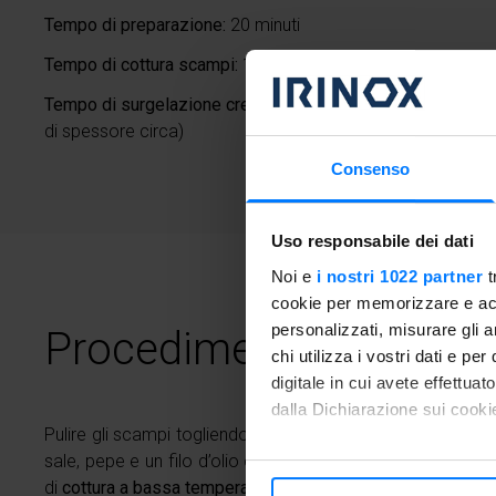
Tempo di preparazione:
20 minuti
Tempo di cottura scampi:
15 minuti
Tempo di surgelazione crema avocado:
50 minuti (in stamp
di spessore circa)
Consenso
Uso responsabile dei dati
Noi e
i nostri 1022 partner
t
cookie per memorizzare e acce
personalizzati, misurare gli an
Procedimento
chi utilizza i vostri dati e pe
digitale in cui avete effettua
dalla Dichiarazione sui cookie
Pulire gli scampi togliendo il carapace e lasciando la testa
sale, pepe e un filo d’olio e cucinarli nel Freddy prerisca
Con il tuo consenso, vorrem
di
cottura a bassa temperatura
per 15 minuti.
raccogliere informazioni