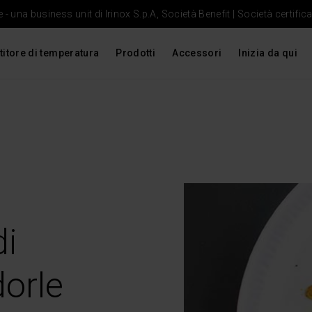
- una business unit di Irinox S.p.A, Società Benefit | Società certific
titore di temperatura
Prodotti
Accessori
Inizia da qui
di
orle