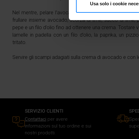
Usa solo i cookie nece
Identificare il tuo dispos
Nel mentre, pelare l’avocado, grattugiare la scorza del l
Approfondisci come vengono el
frullare insieme avocado, scorza di lime, succo di lime, 
modificare o ritirare il tuo 
pepe e un filo d’olio fino ad ottenere una crema. Tostare
lamelle in padella con un filo d’olio, la paprika, un pizz
Utilizziamo i cookie per perso
tritato.
traffico. Inoltre forniamo info
dati web, pubblicità e social 
Servire gli scampi adagiati sulla crema di avocado e con 
raccolto in base al tuo utilizz
SERVIZIO CLIENTI
SPE
Contattaci
per avere
Sped
informazioni sul tuo ordine e sui
supe
nostri prodotti.