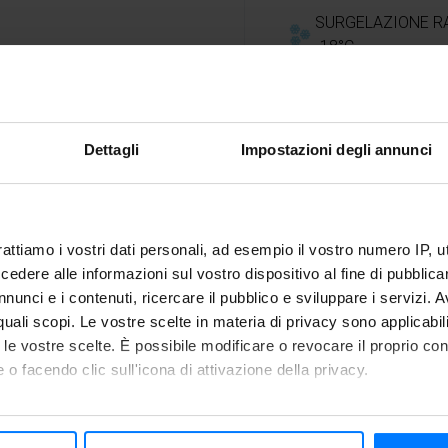
SURGELAZIONE R
-18°C
COTTURA A BASS
i di silicone da muffin, 1.5 cm
TEMPERATURA
Dettagli
Impostazioni degli annunci
rattiamo i vostri dati personali, ad esempio il vostro numero IP, 
dere alle informazioni sul vostro dispositivo al fine di pubblica
nunci e i contenuti, ricercare il pubblico e sviluppare i servizi. A
Suggerime
r quali scopi. Le vostre scelte in materia di privacy sono applicabi
to le vostre scelte. È possibile modificare o revocare il proprio 
 o facendo clic sull'icona di attivazione della privacy.
, condirli con un pizzico di
Potete preparare una qua
ldato a 75°C con la funzione
funzione di
surgelazione 
mo anche:
mesi. La crema di avocado 
 sulla tua posizione geografica, con un'approssimazione di qualc