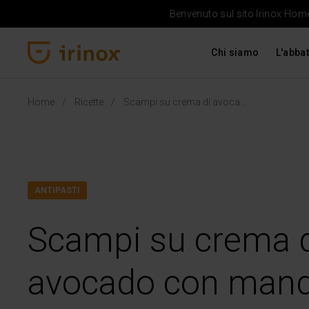
Benvenuto sul sito Irinox Home 
Chi siamo
L'abbat
Irinox Home
Home
Ricette
Scampi su crema di avocado con mandorle tostate
ANTIPASTI
Scampi su crema 
avocado con mand