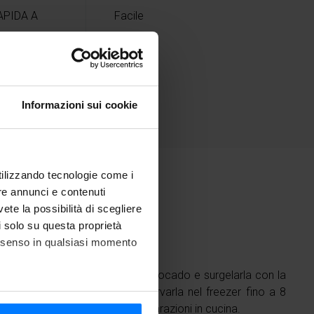
APIDA A
Facile
A
Informazioni sui cookie
utilizzando tecnologie come i
re annunci e contenuti
vete la possibilità di scegliere
nti
li solo su questa proprietà
consenso in qualsiasi momento
ntità abbondante di crema di avocado e surgelarla con la
rapida
di Freddy, per poi conservarla nel freezer fino a 8
si presta infatti a diverse preparazioni in cucina.
he metro,