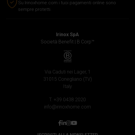
Su Irinoxhome.com i tuoi pagamenti online sono
sempre protetti.
Irinox SpA
Società Benefit |
B Corp™
Via Caduti nei Lager, 1
31015 Conegliano (TV)
Italy
T. +39 0438 2020
info@irinoxhome.com
facebook
linkedin
instagram
youtube