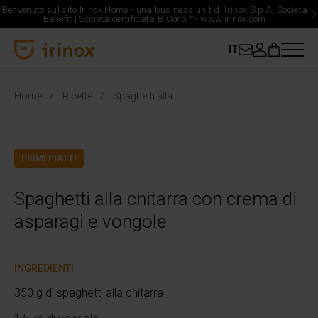
Benvenuto sul sito Irinox Home - una business unit di Irinox S.p.A, Società
Benefit | Società certificata B Corp
™
-
www.irinox.com
IT
Irinox Home
Home
Ricette
Spaghetti alla chitarra con crema di asparagi e vongole
PRIMI PIATTI
Spaghetti alla chitarra con crema di
asparagi e vongole
INGREDIENTI
350 g di spaghetti alla chitarra