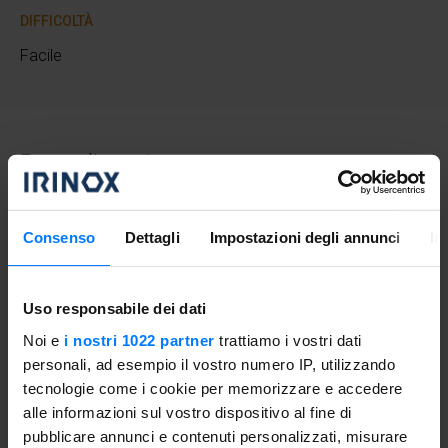
DIFFICOLTÀ
Facile
Procedimento
Lavare bene le vongole in acqua corrente in modo da
eliminare l’eventuale sabbia presente all’interno della
Consenso
Dettagli
Impostazioni degli annunci
In
conchiglia.
In una padella scaldare un filo d’olio con uno spicchio di
Uso responsabile dei dati
aglio e un peperoncino tagliato a metà, versarvi le
Noi e
i nostri 1022 partner
trattiamo i vostri dati
vongole e cucinarle a fuoco vivace, bagnandole con il
personali, ad esempio il vostro numero IP, utilizzando
vino bianco, finché non si aprono (dopo aver versato il
tecnologie come i cookie per memorizzare e accedere
vino bianco, lasciarlo evaporare un paio di minuti e poi
alle informazioni sul vostro dispositivo al fine di
coprire la pentola con un coperchio). In circa 10 minuti le
pubblicare annunci e contenuti personalizzati, misurare