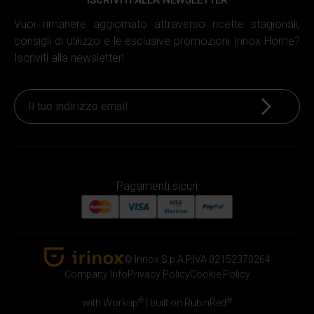
ISCRIVITI ALLA NEWSLETTER
Vuoi rimanere aggiornato attraverso ricette stagionali,
consigli di utilizzo e le esclusive promozioni Irinox Home?
Iscriviti alla newsletter!
Iscriviti
Pagamenti sicuri
© Irinox S.p.A.
P.IVA 02152370264
Irinox Home
Company Info
Privacy Policy
Cookie Policy
®
®
with Workup
|
built on RubinRed