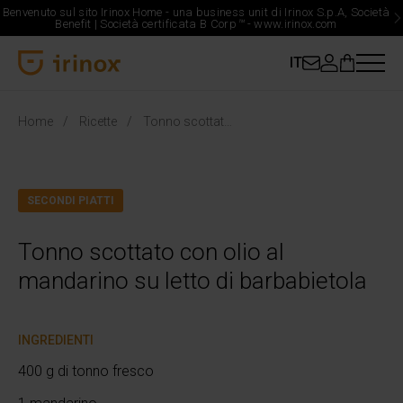
Benvenuto sul sito Irinox Home - una business unit di Irinox S.p.A, Società
Benefit | Società certificata B Corp
™
-
www.irinox.com
IT
Irinox Home
Home
Ricette
Tonno scottato con olio al mandarino su letto di barbabietola
SECONDI PIATTI
Tonno scottato con olio al
mandarino su letto di barbabietola
INGREDIENTI
400 g di tonno fresco