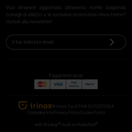
Vuoi rimanere aggiornato attraverso ricette stagionali,
consigli di utilizzo e le esclusive promozioni Irinox Home?
Iscriviti alla newsletter!
Iscriviti
Pagamenti sicuri
© Irinox S.p.A.
P.IVA 02152370264
Irinox Home
Company Info
Privacy Policy
Cookie Policy
®
®
with Workup
|
built on RubinRed