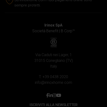
Su Irinoxhome.com i tuoi pagamenti online sono
loro servizi.
sempre protetti.
Irinox SpA
Società Benefit |
B Corp™
Via Caduti nei Lager, 1
31015 Conegliano (TV)
Italy
T. +39 0438 2020
info@irinoxhome.com
facebook
linkedin
instagram
youtube
ISCRIVITI ALLA NEWSLETTER