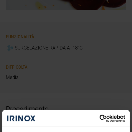
FUNZIONALITÀ
SURGELAZIONE RAPIDA A -18°C
DIFFICOLTÀ
Media
Procedimento
Con l’aiuto di un pelapatate togliere la buccia del
mandarino ed immergerla in 200 ml di olio extravergine