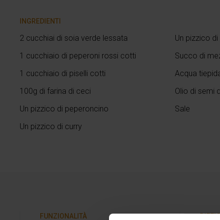
INGREDIENTI
2 cucchiai di soia verde lessata
Un pizzico d
1 cucchiaio di peperoni rossi cotti
Succo di me
1 cucchiaio di piselli cotti
Acqua tiepid
100g di farina di ceci
Olio di semi 
Un pizzico di peperoncino
Sale
Un pizzico di curry
FUNZIONALITÀ
DIFFI