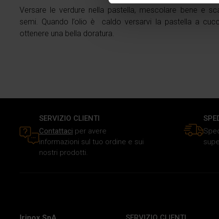
modificare o ritirare il tuo 
Versare le verdure nella pastella, mescolare bene e sc
semi. Quando l’olio è caldo versarvi la pastella a cucc
Utilizziamo i cookie per perso
ottenere una bella doratura.
traffico. Inoltre forniamo info
dati web, pubblicità e social 
raccolto in base al tuo utilizz
SERVIZIO CLIENTI
SPE
Contattaci
per avere
Sped
informazioni sul tuo ordine e sui
supe
nostri prodotti.
Irinox SpA
SERVIZIO CLIENTI