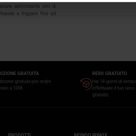
consenso in qualsiasi momento dalla Dichiarazione sui cookie.
aldare abbondante olio di
hiaiate e friggere fino ad
nalizzare i contenuti e gli annunci, fornire le funzioni dei social 
rmazioni sul modo in cui utilizzi il nostro sito ai nostri partner ch
media, i quali potrebbero combinarle con altre informazioni che ha
o dei loro servizi.
DIZIONE GRATUITA
RESO GRATUITO
izione gratuita per ordini
Hai 14 giorni di temp
riori a 100€.
effettuare il tuo res
gratuito.
PRODOTTI
MONDO IRINOX