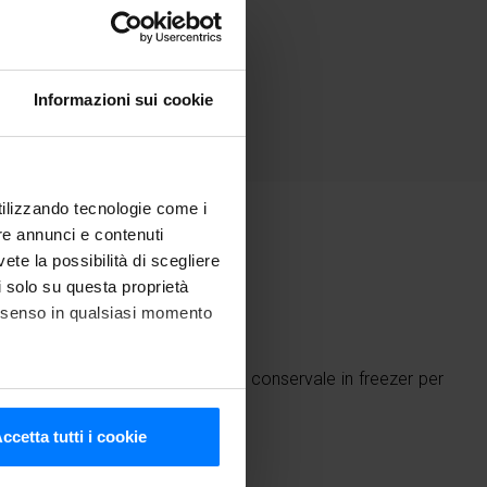
Informazioni sui cookie
utilizzando tecnologie come i
re annunci e contenuti
vete la possibilità di scegliere
nti
li solo su questa proprietà
consenso in qualsiasi momento
 con la funzione di surgelazione, e conservale in freezer per
he metro,
ccetta tutti i cookie
cifiche (impronte digitali).
ezione dettagli
. Puoi