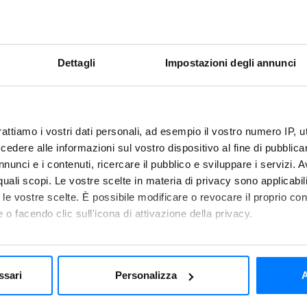
a
Dettagli
Impostazioni degli annunci
rattiamo i vostri dati personali, ad esempio il vostro numero IP, 
dere alle informazioni sul vostro dispositivo al fine di pubblica
nunci e i contenuti, ricercare il pubblico e sviluppare i servizi. A
Suggerime
r quali scopi. Le vostre scelte in materia di privacy sono applicabi
to le vostre scelte. È possibile modificare o revocare il proprio 
 o facendo clic sull'icona di attivazione della privacy.
no, il curry e un pizzico di
Puoi surgelare le frittelle
mo anche:
cessaria per ottenere una
diversi mesi!
 sulla tua posizione geografica, con un'approssimazione di qualc
osare nell’abbattitore con
ssari
Personalizza
A
itivo, scansionandolo attivamente alla ricerca di caratteristiche spe
ti.
aborati i tuoi dati personali e imposta le tue preferenze nella
s