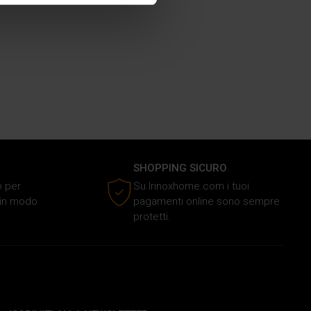
media e analizzare il nostro
e si occupano di analisi dei
i fornito loro o che hanno
SHOPPING SICURO
o per
Su Irinoxhome.com i tuoi
o in modo
pagamenti online sono sempre
protetti.