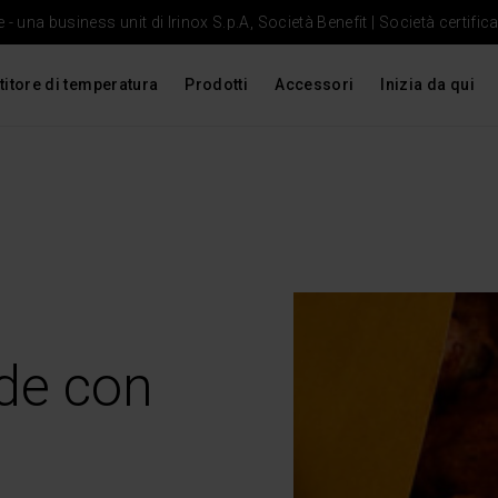
- una business unit di Irinox S.p.A, Società Benefit | Società certific
titore di temperatura
Prodotti
Accessori
Inizia da qui
rde con