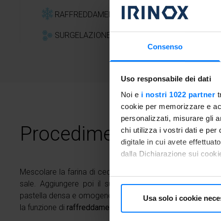
Medi
RAFFREDDAMENTO RAPIDO
SURGELAZIONE
Consenso
Uso responsabile dei dati
Noi e
i nostri 1022 partner
t
cookie per memorizzare e acce
personalizzati, misurare gli an
Procedimento
chi utilizza i vostri dati e pe
digitale in cui avete effettua
dalla Dichiarazione sui cookie
Mescolare la farina di ceci con il bicarbonato, il peperonci
Con il tuo consenso, vorrem
sale. Aggiungere poi il succo del limone e l’acqua ne
raccogliere informazioni
pastella densa e omogenea. Mescolare bene e lasciare rip
Usa solo i cookie nece
Identificare il tuo dispos
la funzione di
raffreddamento rapido
per una ventina di minu
Approfondisci come vengono el