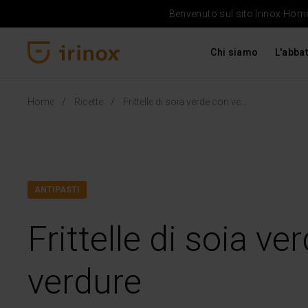
Benvenuto sul sito Irinox Home 
Chi siamo
L'abbat
Irinox Home
Home
Ricette
Frittelle di soia verde con verdure
ANTIPASTI
Frittelle di soia ve
verdure