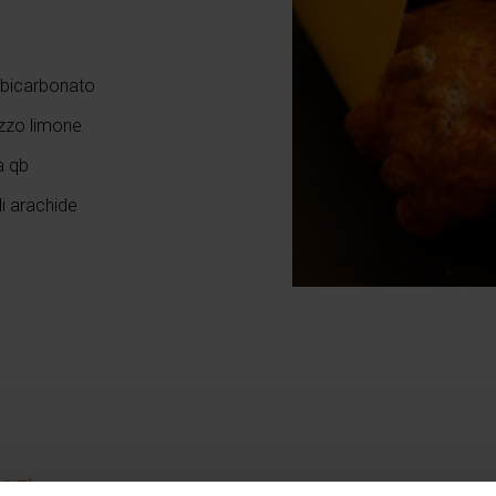
i bicarbonato
zzo limone
a qb
di arachide
COLTÀ