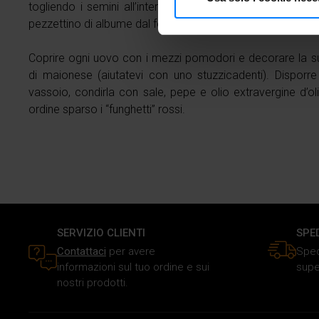
Identificare il tuo dispos
togliendo i semini all’interno. Estrarre le uova dall’abbatt
pezzettino di albume dal fondo delle uova, quanto basta pe
Approfondisci come vengono el
modificare o ritirare il tuo 
Coprire ogni uovo con i mezzi pomodori e decorare la su
di maionese (aiutatevi con uno stuzzicadenti). Disporre 
Utilizziamo i cookie per perso
vassoio, condirla con sale, pepe e olio extravergine d’o
traffico. Inoltre forniamo info
ordine sparso i “funghetti” rossi.
dati web, pubblicità e social 
raccolto in base al tuo utilizz
SERVIZIO CLIENTI
SPE
Contattaci
per avere
Sped
informazioni sul tuo ordine e sui
supe
nostri prodotti.