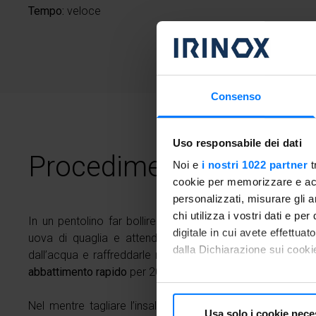
Tempo:
veloce
Consenso
Uso responsabile dei dati
Procedimento
Noi e
i nostri 1022 partner
t
cookie per memorizzare e acce
personalizzati, misurare gli an
chi utilizza i vostri dati e pe
In un pentolino far bollire dell’acqua e, una volta raggiun
digitale in cui avete effettua
uova di quaglia e attendere 4 minuti in modo che dive
dalla Dichiarazione sui cookie
dall’acqua e raffreddarle rapidamente nel Freddy preraff
abbattimento rapido
per 20 minuti.
Con il tuo consenso, vorrem
raccogliere informazioni
Nel mentre tagliare l’insalata e tagliarla a ciuffetti e ta
Usa solo i cookie nece