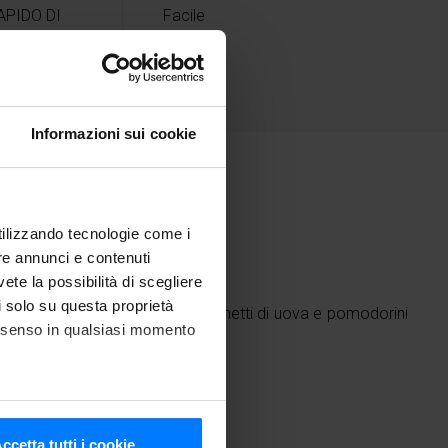
PIDO DI
Facile
+3°C
Informazioni sui cookie
nti
utilizzando tecnologie come i
re annunci e contenuti
vete la possibilità di scegliere
li solo su questa proprietà
n Freddy, puoi conservare i funghetti di uova e pomodorini
consenso in qualsiasi momento
.
he metro,
ccetta tutti i cookie