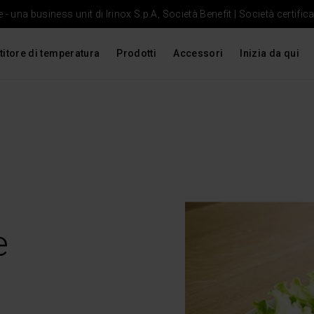
- una business unit di Irinox S.p.A, Società Benefit | Società certific
titore di temperatura
Prodotti
Accessori
Inizia da qui
e