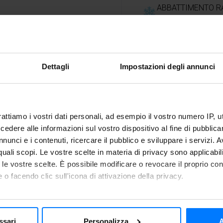
ABBATTIMENTO RA
TEMPERATURA A 
Dettagli
Impostazioni degli annunci
Suggerime
rattiamo i vostri dati personali, ad esempio il vostro numero IP, 
dere alle informazioni sul vostro dispositivo al fine di pubblica
nunci e i contenuti, ricercare il pubblico e sviluppare i servizi. A
r quali scopi. Le vostre scelte in materia di privacy sono applicabi
gere il bollore, versarvi le
Dopo averli raffreddati co
to le vostre scelte. È possibile modificare o revocare il proprio 
ntino sode. Scolarle poi
in frigorifero fino a 7 giorni
 o facendo clic sull'icona di attivazione della privacy.
reddato con la funzione di
mo anche:
 sulla tua posizione geografica, con un'approssimazione di qualc
gliare a metà i pomodorini,
ssari
Personalizza
A