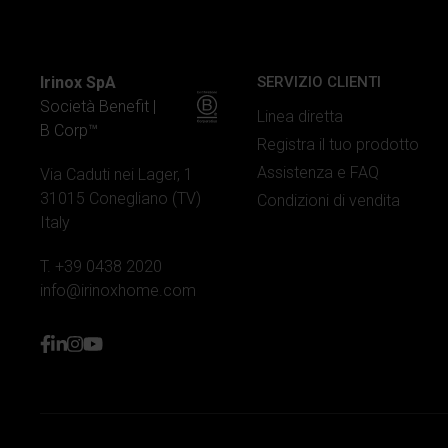
Irinox SpA
SERVIZIO CLIENTI
Società Benefit |
Linea diretta
B Corp™
Registra il tuo prodotto
Assistenza e FAQ
Via Caduti nei Lager, 1
31015 Conegliano (TV)
Condizioni di vendita
Italy
T. +39 0438 2020
info@irinoxhome.com
facebook
linkedin
instagram
youtube