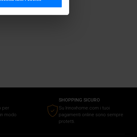
cifiche (impronte digitali).
ezione dettagli
. Puoi
media e analizzare il nostro
e si occupano di analisi dei
i fornito loro o che hanno
SHOPPING SICURO
o per
Su Irinoxhome.com i tuoi
o in modo
pagamenti online sono sempre
protetti.