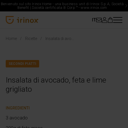
Benvenuto sul sito Irinox Home - una business unit di Irinox S.p.A, Società
Benefit | Società certificata B Corp
™
-
www.irinox.com
IT
Irinox Home
Home
Ricette
Insalata di avocado, feta e lime grigliato
SECONDI PIATTI
Insalata di avocado, feta e lime
grigliato
INGREDIENTI
3 avocado