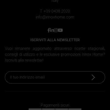
Italy
T. +39 0438 2020
info@irinoxhome.com
facebook
linkedin
instagram
youtube
ISCRIVITI ALLA NEWSLETTER
Vuoi rimanere aggiornato attraverso ricette stagionali,
consigli di utilizzo e le esclusive promozioni Irinox Home?
Iscriviti alla newsletter!
Iscriviti
Pagamenti sicuri