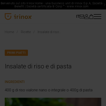
Benvenuto sul sito Irinox Home - una business unit di Irinox S.p.A, Società
Benefit | Società certificata B Corp
™
-
www.irinox.com
IT
Irinox Home
Home
Ricette
Insalate di riso e di pasta
PRIMI PIATTI
Insalate di riso e di pasta
INGREDIENTI
400 g di riso vialone nano o integrale o 400g di pasta