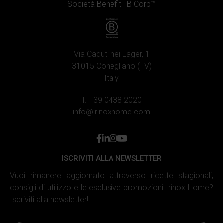
Società Benefit |
B Corp™
Via Caduti nei Lager, 1
31015 Conegliano (TV)
Italy
T. +39 0438 2020
info@irinoxhome.com
facebook
linkedin
instagram
youtube
ISCRIVITI ALLA NEWSLETTER
Vuoi rimanere aggiornato attraverso ricette stagionali,
consigli di utilizzo e le esclusive promozioni Irinox Home?
Iscriviti alla newsletter!