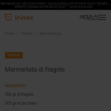
Benvenuto sul sito Irinox Home - una business unit di Irinox S.p.A, Società
Benefit | Società certificata B Corp
™
-
www.irinox.com
IT
Irinox Home
Home
Ricette
Marmellata di fragole
SPECIAL
Marmellata di fragole
INGREDIENTI
500 gr di fragole
500 gr di zucchero