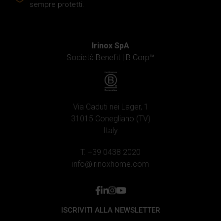
loro servizi.
sempre protetti.
Irinox SpA
Società Benefit |
B Corp™
Via Caduti nei Lager, 1
31015 Conegliano (TV)
Italy
T. +39 0438 2020
info@irinoxhome.com
facebook
linkedin
instagram
youtube
ISCRIVITI ALLA NEWSLETTER