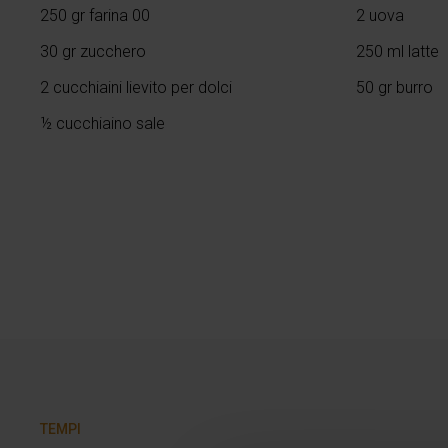
250 gr farina 00
2 uova
30 gr zucchero
250 ml latte
2 cucchiaini lievito per dolci
50 gr burro
½ cucchiaino sale
TEMPI