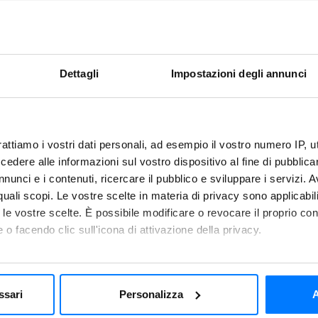
SURGELAZIONE
Dettagli
Impostazioni degli annunci
rattiamo i vostri dati personali, ad esempio il vostro numero IP, 
dere alle informazioni sul vostro dispositivo al fine di pubblica
Suggerime
nunci e i contenuti, ricercare il pubblico e sviluppare i servizi. A
r quali scopi. Le vostre scelte in materia di privacy sono applicabi
to le vostre scelte. È possibile modificare o revocare il proprio 
 o facendo clic sull'icona di attivazione della privacy.
n’altra ciotola, sbatti uova,
Al mattino, non dovrai far
cchi e mescola delicatamente
scaldarli in padella e arric
mo anche:
troppo per non rendere i
nocciole, sciroppo d'acer
attimo!
 sulla tua posizione geografica, con un'approssimazione di qualc
ssari
Personalizza
A
itivo, scansionandolo attivamente alla ricerca di caratteristiche spe
 un pò di burro. Versa un