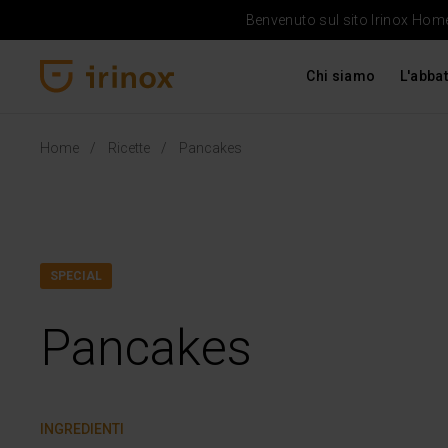
Benvenuto sul sito Irinox Home 
Chi siamo
L'abbat
Irinox Home
Home
Ricette
Pancakes
SPECIAL
Pancakes
INGREDIENTI