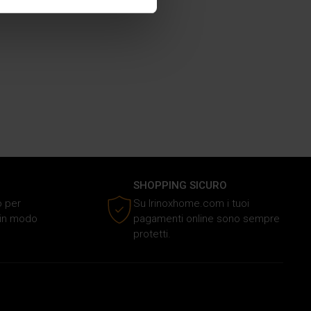
ezione dettagli
. Puoi
media e analizzare il nostro
e si occupano di analisi dei
i fornito loro o che hanno
SHOPPING SICURO
o per
Su Irinoxhome.com i tuoi
o in modo
pagamenti online sono sempre
protetti.