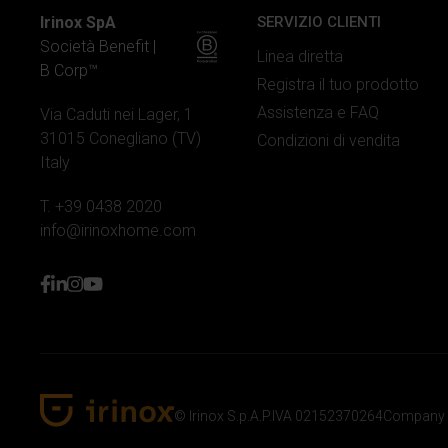
Irinox SpA
SERVIZIO CLIENTI
Società Benefit |
Linea diretta
B Corp™
Registra il tuo prodotto
Assistenza e FAQ
Via Caduti nei Lager, 1
31015 Conegliano (TV)
Condizioni di vendita
Italy
T. +39 0438 2020
info@irinoxhome.com
facebook
linkedin
instagram
youtube
© Irinox S.p.A.
P.IVA 02152370264
Company 
Irinox Home