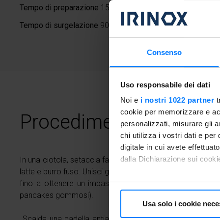
Tempo di preparazione
15 minuti
Tempo di surgelazione
90 minuti
Consenso
Uso responsabile dei dati
Noi e
i nostri 1022 partner
t
cookie per memorizzare e acce
Procedimento
personalizzati, misurare gli an
chi utilizza i vostri dati e pe
digitale in cui avete effettua
dalla Dichiarazione sui cookie
In una ciotola, setaccia farina, zucchero, lievito e sale. In u
latte e burro fuso. Unisci gli ingredienti liquidi a quelli se
Con il tuo consenso, vorrem
fino a ottenere un impasto omogeneo (non mescolare 
pancakes gommosi).
raccogliere informazioni
Usa solo i cookie nece
Identificare il tuo dispos
Scalda una padella antiaderente e ungi leggermente con