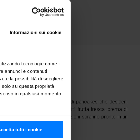
Facile
Informazioni sui cookie
utilizzando tecnologie come i
re annunci e contenuti
nti
vete la possibilità di scegliere
li solo su questa proprietà
consenso in qualsiasi momento
e altro che estrarre la quantità di pancakes che desideri,
chirli con i tuoi ingredienti preferiti: frutta fresca, crema di
o… In questo modo, le tue colazioni saranno pronte in un
he metro,
ccetta tutti i cookie
cifiche (impronte digitali).