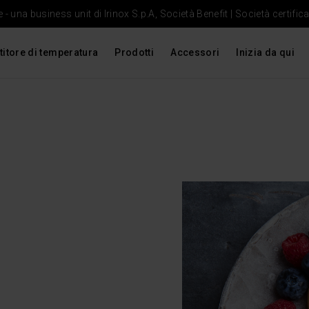
- una business unit di Irinox S.p.A, Società Benefit | Società certific
titore di temperatura
Prodotti
Accessori
Inizia da qui