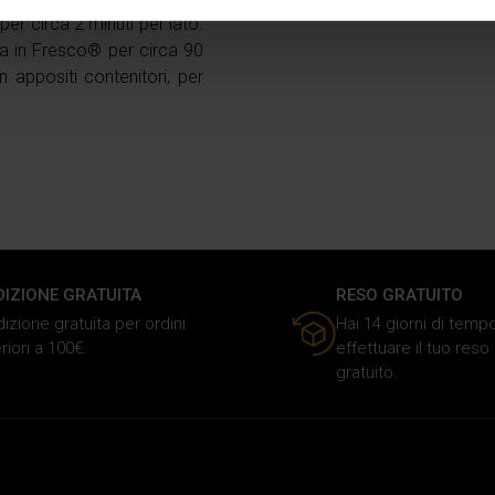
aborati i tuoi dati personali e imposta le tue preferenze nella
s
r circa 2 minuti per lato.
consenso in qualsiasi momento dalla Dichiarazione sui cookie.
ela in Fresco® per circa 90
in appositi contenitori, per
nalizzare i contenuti e gli annunci, fornire le funzioni dei social 
rmazioni sul modo in cui utilizzi il nostro sito ai nostri partner ch
media, i quali potrebbero combinarle con altre informazioni che ha
o dei loro servizi.
DIZIONE GRATUITA
RESO GRATUITO
izione gratuita per ordini
Hai 14 giorni di temp
riori a 100€.
effettuare il tuo res
gratuito.