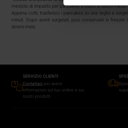
Approfondisci come vengono el
mestolo di impasto per pancakes e cuoci a fuoco medio pe
modificare o ritirare il tuo 
Appena cotti, trasferisci i pancakes su una teglia e surg
minuti. Dopo averli surgelati, puoi conservarli in freezer 
Utilizziamo i cookie per perso
diversi mesi.
traffico. Inoltre forniamo info
dati web, pubblicità e social 
raccolto in base al tuo utilizz
SERVIZIO CLIENTI
SPE
Contattaci
per avere
Sped
informazioni sul tuo ordine e sui
supe
nostri prodotti.