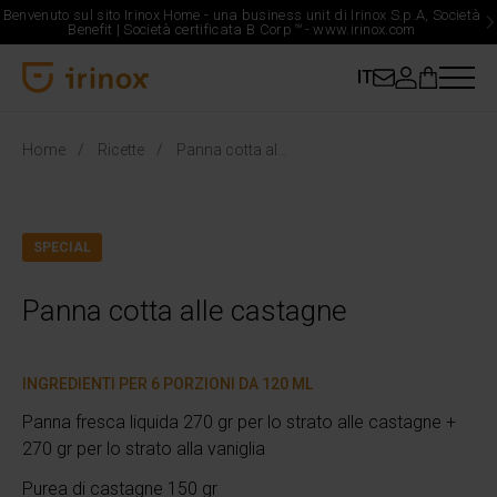
Benvenuto sul sito Irinox Home - una business unit di Irinox S.p.A, Società
Benefit | Società certificata B Corp
™
-
www.irinox.com
IT
Irinox Home
Home
Ricette
Panna cotta alle castagne
SPECIAL
Panna cotta alle castagne
INGREDIENTI PER 6 PORZIONI DA 120 ML
Panna fresca liquida 270 gr per lo strato alle castagne +
270 gr per lo strato alla vaniglia
Purea di castagne 150 gr