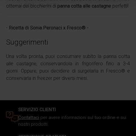
(impronte digitali).
otterrai dei bicchierini di
panna cotta alle castagne
perfetti!
Approfondisci come vengono elaborati i tuoi dati personali
e imposta le tue preferenze nella
sezione dettagli
. Puoi
-
Ricetta di Sonia Peronaci x Fresco® -
modificare o ritirare il tuo consenso in qualsiasi momento
dalla Dichiarazione sui cookie.
Suggerimenti
Utilizziamo i cookie per personalizzare i contenuti e gli
Una volta pronta, puoi consumare subito la panna cotta
annunci, fornire le funzioni dei social media e analizzare il
alle castagne, conservandola in frigorifero fino a 3-4
nostro traffico. Inoltre forniamo informazioni sul modo in
giorni. Oppure, puoi decidere di surgelarla in Fresco® e
cui utilizzi il nostro sito ai nostri partner che si occupano
conservarla in freezer per diversi mesi.
di analisi dei dati web, pubblicità e social media, i quali
potrebbero combinarle con altre informazioni che hai
fornito loro o che hanno raccolto in base al tuo utilizzo dei
loro servizi.
SERVIZIO CLIENTI
Contattaci
per avere informazioni sul tuo ordine e sui
nostri prodotti.