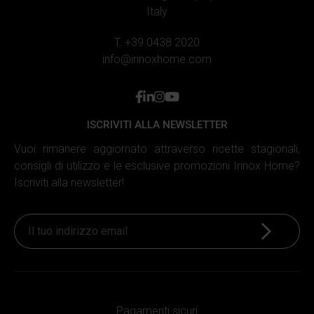
Italy
T. +39 0438 2020
info@irinoxhome.com
facebook
linkedin
instagram
youtube
ISCRIVITI ALLA NEWSLETTER
Vuoi rimanere aggiornato attraverso ricette stagionali,
consigli di utilizzo e le esclusive promozioni Irinox Home?
Iscriviti alla newsletter!
Iscriviti
Pagamenti sicuri