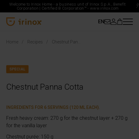
Welcome to Irinox Home - a business unit of Irinox S.p.A., Benefit
Corporation |
Certified B Corporation™ -
www.irinox.com
EN
Irinox Home
Home
Recipes
Chestnut Panna Cotta
SPECIAL
Chestnut Panna Cotta
INGREDIENTS FOR 6 SERVINGS (120 ML EACH).
Fresh heavy cream: 270 g for the chestnut layer + 270 g
for the vanilla layer
Chestnut purée: 150 g