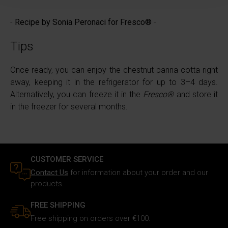
Approfondisci come vengono elaborati i tuoi dati personali
e imposta le tue preferenze nella
sezione dettagli
. Puoi
-
Recipe by Sonia Peronaci for Fresco®
-
modificare o ritirare il tuo consenso in qualsiasi momento
dalla Dichiarazione sui cookie.
Tips
Utilizziamo i cookie per personalizzare i contenuti e gli
Once ready, you can enjoy the chestnut panna cotta right
annunci, fornire le funzioni dei social media e analizzare il
away, keeping it in the refrigerator for up to 3–4 days.
nostro traffico. Inoltre forniamo informazioni sul modo in
Alternatively, you can freeze it in the
Fresco®
and store it
cui utilizzi il nostro sito ai nostri partner che si occupano
in the freezer for several months.
di analisi dei dati web, pubblicità e social media, i quali
potrebbero combinarle con altre informazioni che hai
fornito loro o che hanno raccolto in base al tuo utilizzo dei
loro servizi.
CUSTOMER SERVICE
Contact Us
for information about your order and our
products.
FREE SHIPPING
Free shipping on orders over €100.