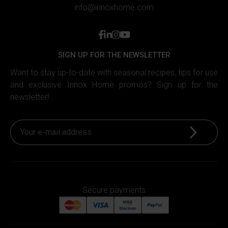
info@irinoxhome.com
facebook
linkedin
instagram
youtube
SIGN UP FOR THE NEWSLETTER
Want to stay up-to-date with seasonal recipes, tips for use
and exclusive Irinox Home promos? Sign up for the
newsletter!
Sign up
Secure payments