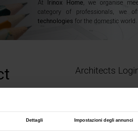
At
Irinox Home
, we organise mee
category of professionals, we o
technologies
for the domestic world.
Architects Logi
ct
Email
s and to
Dettagli
Impostazioni degli annunci
eets for
Password