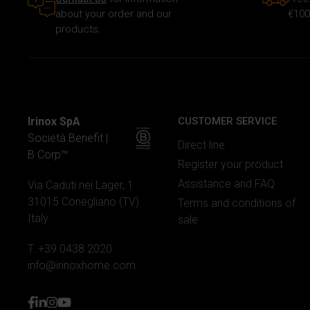
about your order and our
€100
products.
Irinox SpA
CUSTOMER SERVICE
Società Benefit |
Direct line
B Corp™
Register your product
Assistance and FAQ
Via Caduti nei Lager, 1
31015 Conegliano (TV)
Terms and conditions of
Italy
sale
T. +39 0438 2020
info@irinoxhome.com
facebook
linkedin
instagram
youtube