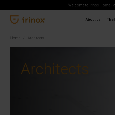
Welcome to Irinox Home - a b
About us
The 
Irinox Home
Home
Architects
Architects