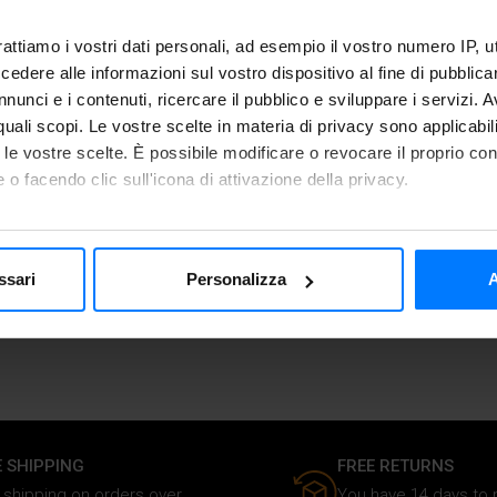
rattiamo i vostri dati personali, ad esempio il vostro numero IP, 
dere alle informazioni sul vostro dispositivo al fine di pubblica
nunci e i contenuti, ricercare il pubblico e sviluppare i servizi. A
Keep me signed in
r quali scopi. Le vostre scelte in materia di privacy sono applicabi
to le vostre scelte. È possibile modificare o revocare il proprio 
 o facendo clic sull'icona di attivazione della privacy.
mo anche:
Not registered yet?
Reg
 sulla tua posizione geografica, con un'approssimazione di qualc
ssari
Personalizza
A
itivo, scansionandolo attivamente alla ricerca di caratteristiche spe
aborati i tuoi dati personali e imposta le tue preferenze nella
s
consenso in qualsiasi momento dalla Dichiarazione sui cookie.
nalizzare i contenuti e gli annunci, fornire le funzioni dei social 
rmazioni sul modo in cui utilizzi il nostro sito ai nostri partner ch
media, i quali potrebbero combinarle con altre informazioni che ha
E SHIPPING
FREE RETURNS
o dei loro servizi.
 shipping on orders over
You have 14 days to