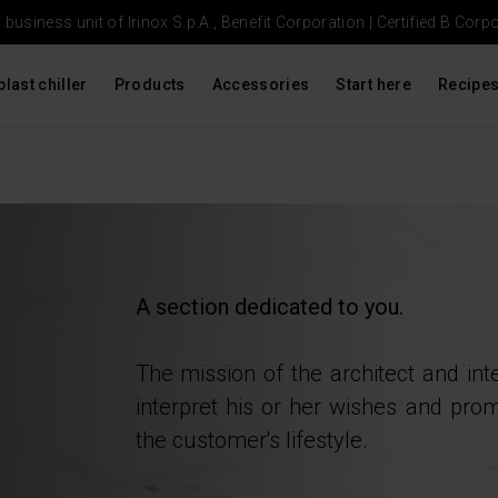
usiness unit of Irinox S.p.A., Benefit Corporation |
Certified B Corp
blast chiller
Products
Accessories
Start here
Recipe
A section dedicated to you.
The mission of the architect and inte
interpret his or her wishes and pro
the customer's lifestyle.