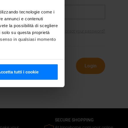
utilizzando tecnologie come i
re annunci e contenuti
vete la possibilità di scegliere
Forgot your password?
li solo su questa proprietà
consenso in qualsiasi momento
Login
ister
he metro,
ccetta tutti i cookie
cifiche (impronte digitali).
ezione dettagli
. Puoi
media e analizzare il nostro
e si occupano di analisi dei
i fornito loro o che hanno
SECURE SHOPPING
 make your
At Irinoxhome.com your online