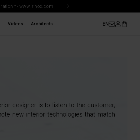
oration™ -
www.irinox.com
Irin
EN
s
Videos
Architects
rior designer is to listen to the customer,
mote new interior technologies that match