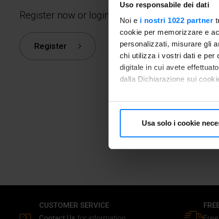
Uso responsabile dei dati
Register now or login.
Noi e
i nostri 1022 partner
t
cookie per memorizzare e acce
personalizzati, misurare gli an
Register
chi utilizza i vostri dati e pe
digitale in cui avete effettua
dalla Dichiarazione sui cookie
Con il tuo consenso, vorrem
raccogliere informazioni
Usa solo i cookie nece
Identificare il tuo dispos
Approfondisci come vengono el
modificare o ritirare il tuo 
Utilizziamo i cookie per perso
traffico. Inoltre forniamo info
dati web, pubblicità e social 
CUSTOMER SERVICE
FRE
raccolto in base al tuo utilizz
Contact Us
for information
Free