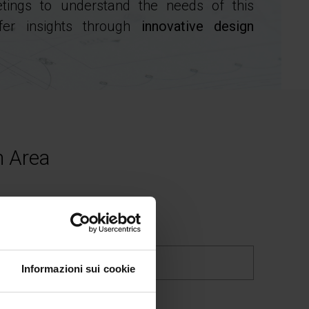
tings to understand the needs of this
ffer insights through
innovative design
n Area
Informazioni sui cookie