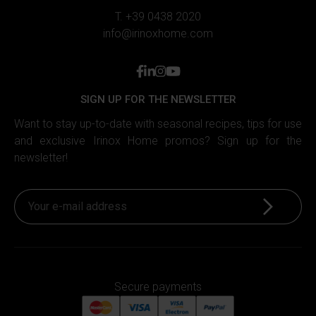
T. +39 0438 2020
info@irinoxhome.com
facebook
linkedin
instagram
youtube
SIGN UP FOR THE NEWSLETTER
Want to stay up-to-date with seasonal recipes, tips for use
and exclusive Irinox Home promos? Sign up for the
newsletter!
Sign up
Secure payments