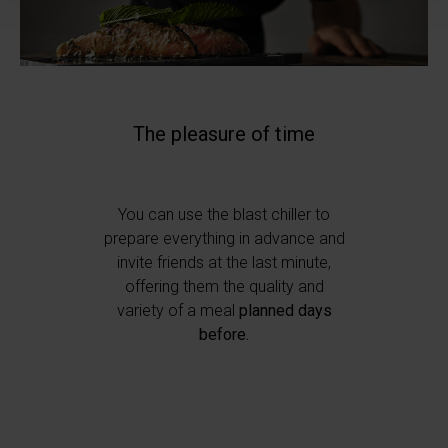
Approfondisci come vengono elaborati i tuoi dati personali
e imposta le tue preferenze nella
sezione dettagli
. Puoi
modificare o ritirare il tuo consenso in qualsiasi momento
dalla Dichiarazione sui cookie.
The pleasure of time
Utilizziamo i cookie per personalizzare i contenuti e gli
annunci, fornire le funzioni dei social media e analizzare il
nostro traffico. Inoltre forniamo informazioni sul modo in
You can use the blast chiller to
cui utilizzi il nostro sito ai nostri partner che si occupano
prepare everything in advance and
di analisi dei dati web, pubblicità e social media, i quali
invite friends at the last minute,
potrebbero combinarle con altre informazioni che hai
offering them the quality and
fornito loro o che hanno raccolto in base al tuo utilizzo dei
variety of a meal
planned days
loro servizi.
before.