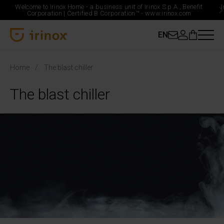
Welcome to Irinox Home - a business unit of Irinox S.p.A., Benefit
Corporation |
Certified B Corporation™ -
www.irinox.com
EN
Irinox Home
Home
The blast chiller
The blast chiller