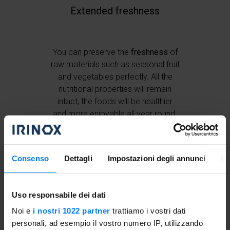
Extended freshness
You can preserve the
freshness
of
raw materials such as seasonal fruit
and vegetables perfectly. All the
nutritional properties will remain
intact, the foods will be healthier
and more enjoyable all year round.
Consenso
Dettagli
Impostazioni degli annunci
In
Uso responsabile dei dati
Noi e
i nostri 1022 partner
trattiamo i vostri dati
personali, ad esempio il vostro numero IP, utilizzando