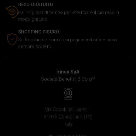
di analisi dei dati web, pubblicità e social media, i quali
RESO GRATUITO
potrebbero combinarle con altre informazioni che hai
Hai 14 giorni di tempo per effettuare il tuo reso in
fornito loro o che hanno raccolto in base al tuo utilizzo dei
modo gratuito.
loro servizi.
SHOPPING SICURO
Su Irinoxhome.com i tuoi pagamenti online sono
sempre protetti.
Irinox SpA
Società Benefit |
B Corp™
Via Caduti nei Lager, 1
31015 Conegliano (TV)
Italy