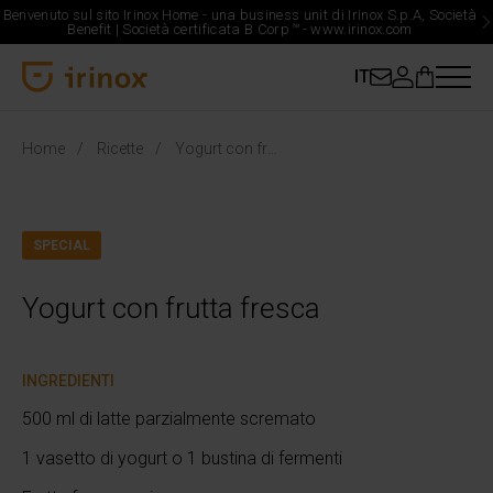
Benvenuto sul sito Irinox Home - una business unit di Irinox S.p.A, Società
Benefit | Società certificata B Corp
™
-
www.irinox.com
IT
Irinox Home
Home
Ricette
Yogurt con frutta fresca
SPECIAL
Yogurt con frutta fresca
INGREDIENTI
500 ml di latte parzialmente scremato
1 vasetto di yogurt o 1 bustina di fermenti