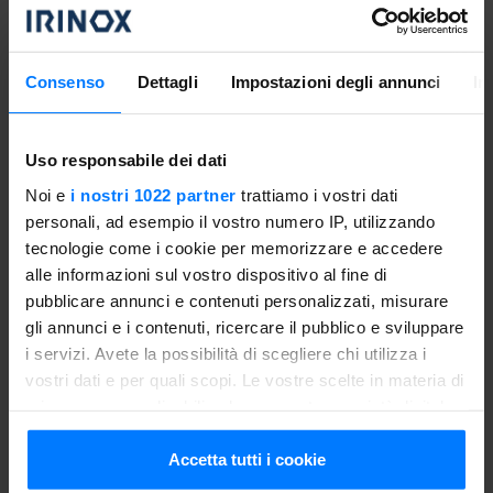
Scalda il latte a 40°C e aggiungi lo starter (puoi usare
fermenti in bustina o 1 vasetto di yogurt). Versa il
composto in una caraffa o in piccoli vasetti e lascia
Consenso
Dettagli
Impostazioni degli annunci
In
riposare per 6 ore in
Freddy
preriscaldato a 42°C,
impostando la funzione di mantenimento.
Uso responsabile dei dati
Trascorso questo tempo, raffredda rapidamente lo yogurt
Noi e
i nostri 1022 partner
trattiamo i vostri dati
usando la funzione di abbattimento rapido. Servi lo yogurt
personali, ad esempio il vostro numero IP, utilizzando
con un cucchiaio di sciroppo d’acero o un mix di frutta
tecnologie come i cookie per memorizzare e accedere
fresca tagliata a cubetti per un tocco di freschezza in più!
alle informazioni sul vostro dispositivo al fine di
pubblicare annunci e contenuti personalizzati, misurare
Suggerimenti
gli annunci e i contenuti, ricercare il pubblico e sviluppare
i servizi. Avete la possibilità di scegliere chi utilizza i
Con Freddy puoi...
vostri dati e per quali scopi. Le vostre scelte in materia di
Preparare lo yogurt in casa con la funzione di
privacy sono applicabili solo su questa proprietà digitale
mantenimento:
grazie a questa funzione, puoi mantenere
in cui avete effettuato le vostre scelte. È possibile
una temperatura costante all'interno di
Freddy
, regolabile
modificare o revocare il proprio consenso in qualsiasi
Accetta tutti i cookie
secondo le tue esigenze. Per preparare lo yogurt, basta
momento dalla Dichiarazione sui cookie o facendo clic