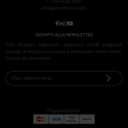
T. +39 0438 2020
info@irinoxhome.com
facebook
linkedin
instagram
youtube
ISCRIVITI ALLA NEWSLETTER
Vuoi rimanere aggiornato attraverso ricette stagionali,
consigli di utilizzo e le esclusive promozioni Irinox Home?
Iscriviti alla newsletter!
Iscriviti
Pagamenti sicuri