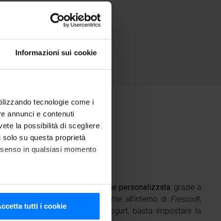
Facile
O RAPIDO
Informazioni sui cookie
utilizzando tecnologie come i
re annunci e contenuti
vete la possibilità di scegliere
nti
li solo su questa proprietà
consenso in qualsiasi momento
a con la funzione di conservazione personalizzata:
grazie a
ntenere una temperatura costante all'interno di
Fresco®
,
he metro,
ccetta tutti i cookie
e esigenze. Per preparare lo yogurt, basta impostare la
cifiche (impronte digitali).