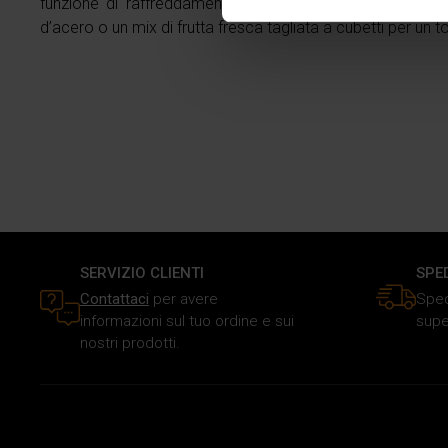
funzione di raffreddamento rapido. Servi lo yogurt con
Approfondisci come vengono el
d’acero o un mix di frutta fresca tagliata a cubetti per un 
modificare o ritirare il tuo 
Utilizziamo i cookie per perso
traffico. Inoltre forniamo info
dati web, pubblicità e social 
raccolto in base al tuo utilizz
SERVIZIO CLIENTI
SPE
Contattaci
per avere
Sped
informazioni sul tuo ordine e sui
supe
nostri prodotti.