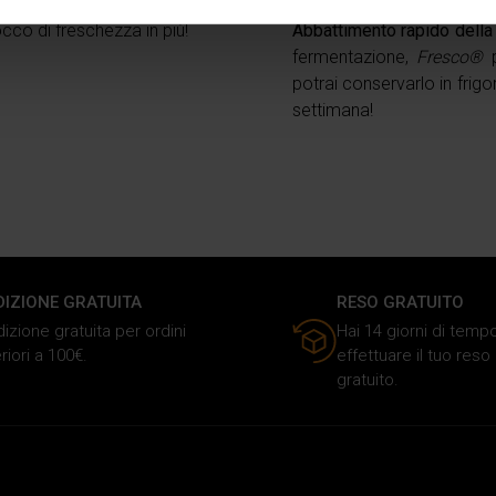
 un cucchiaio di sciroppo
temperatura a 42°C e lasci
aborati i tuoi dati personali e imposta le tue preferenze nella
s
tocco di freschezza in più!
Abbattimento rapido della
consenso in qualsiasi momento dalla Dichiarazione sui cookie.
fermentazione,
Fresco®
p
potrai conservarlo in frig
nalizzare i contenuti e gli annunci, fornire le funzioni dei social 
settimana!
rmazioni sul modo in cui utilizzi il nostro sito ai nostri partner ch
media, i quali potrebbero combinarle con altre informazioni che ha
o dei loro servizi.
DIZIONE GRATUITA
RESO GRATUITO
izione gratuita per ordini
Hai 14 giorni di temp
riori a 100€.
effettuare il tuo res
gratuito.