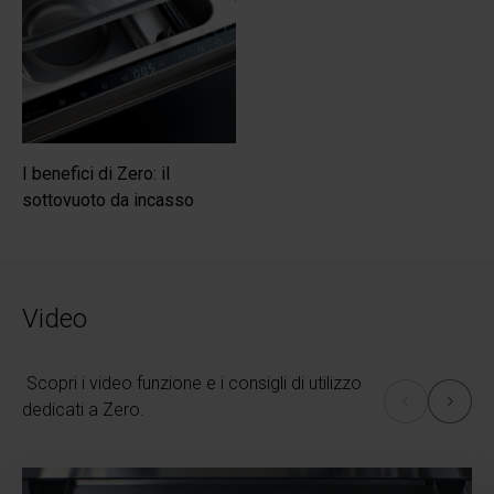
Guarda il video
È la funzione ideale per le mamme che vogliono
preparare in anticipo omogeneizzati e pappe per i
loro piccoli.
I benefici di Zero: il
Guarda il video
sottovuoto da incasso
Video
Scopri i video funzione e i consigli di utilizzo
dedicati a Zero.