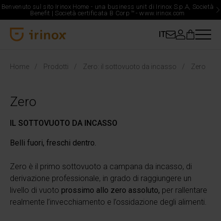
Benvenuto sul sito Irinox Home - una business unit di Irinox S.p.A, Società
Benefit | Società certificata B Corp
™
-
www.irinox.com
IT
Irinox Home
Home
Prodotti
Zero: il sottovuoto da incasso
Zero
Zero
IL SOTTOVUOTO DA INCASSO
Belli fuori, freschi dentro.
Zero è il primo sottovuoto a campana da incasso, di
derivazione professionale, in grado di raggiungere un
livello di vuoto
prossimo allo zero assoluto,
per rallentare
realmente l’invecchiamento e l’ossidazione degli alimenti.