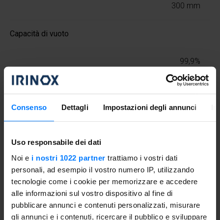
300 mm
Capacità di vuoto
99,9%
Vuoto residuo
Consenso
Dettagli
Impostazioni degli annunci
In
< 10 mbar
Uso responsabile dei dati
Vasca in acciaio INOX
Noi e
i nostri 1022 partner
trattiamo i vostri dati
personali, ad esempio il vostro numero IP, utilizzando
AISI 304 - 18/10
tecnologie come i cookie per memorizzare e accedere
alle informazioni sul vostro dispositivo al fine di
Costruzione in acciaio INOX
pubblicare annunci e contenuti personalizzati, misurare
gli annunci e i contenuti, ricercare il pubblico e sviluppare