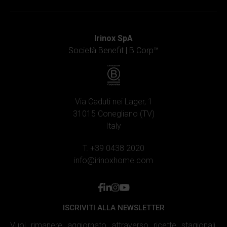
Irinox SpA
Società Benefit |
B Corp™
Via Caduti nei Lager, 1
31015 Conegliano (TV)
Italy
T. +39 0438 2020
info@irinoxhome.com
facebook
linkedin
instagram
youtube
ISCRIVITI ALLA NEWSLETTER
Vuoi rimanere aggiornato attraverso ricette stagionali,