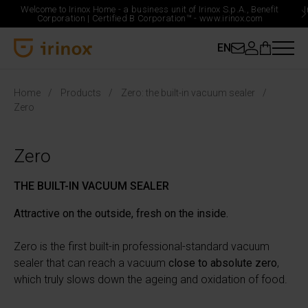
Welcome to Irinox Home - a business unit of Irinox S.p.A., Benefit
Corporation |
Certified B Corporation™ -
www.irinox.com
EN
Irinox Home
Home
Products
Zero: the built-in vacuum sealer
Zero
Zero
THE BUILT-IN VACUUM SEALER
Attractive on the outside, fresh on the inside.
Zero is the first built-in professional-standard vacuum
sealer that can reach a vacuum
close to absolute zero
,
which truly slows down the ageing and oxidation of food.