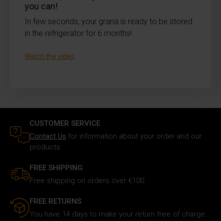
you can!
In few seconds, your grana is ready to be stored
in the refrigerator for 6 months!
Watch the video
CUSTOMER SERVICE
Contact Us
for information about your order and our
products.
FREE SHIPPING
Free shipping on orders over €100.
FREE RETURNS
You have 14 days to make your return free of charge.