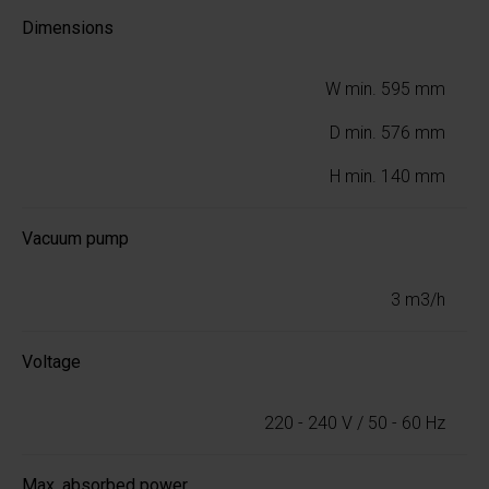
Dimensions
W min. 595 mm
D min. 576 mm
H min. 140 mm
Vacuum pump
3 m3/h
Voltage
220 - 240 V / 50 - 60 Hz
Max. absorbed power