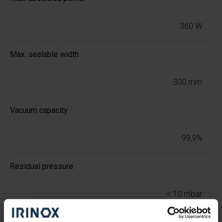
360 W
Max. sealable width
300 mm
Vacuum capacity
99,9%
Residual pressure
< 10 mbar