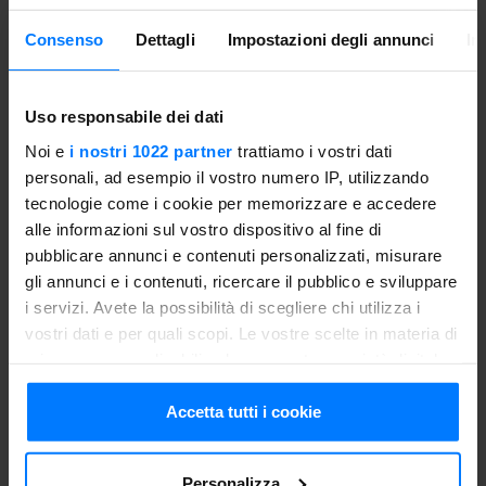
Chamber
Consenso
Dettagli
Impostazioni degli annunci
In
AISI 304 - 18/10 stainless steel
Uso responsabile dei dati
Made of
Noi e
i nostri 1022 partner
trattiamo i vostri dati
personali, ad esempio il vostro numero IP, utilizzando
AISI 304 - 18/10 stainless steel A
tecnologie come i cookie per memorizzare e accedere
alle informazioni sul vostro dispositivo al fine di
Net machine weight
pubblicare annunci e contenuti personalizzati, misurare
gli annunci e i contenuti, ricercare il pubblico e sviluppare
36 kg
i servizi. Avete la possibilità di scegliere chi utilizza i
vostri dati e per quali scopi. Le vostre scelte in materia di
privacy sono applicabili solo su questa proprietà digitale
Vacuum chamber volume
in cui avete effettuato le vostre scelte. È possibile
modificare o revocare il proprio consenso in qualsiasi
Accetta tutti i cookie
7 litres
momento dalla Dichiarazione sui cookie o facendo clic
sull'icona di attivazione della privacy.
Personalizza