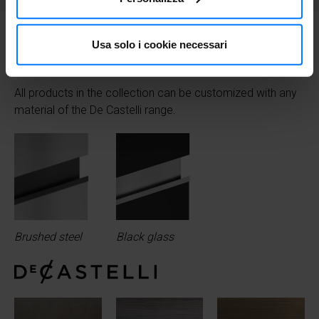
Con il tuo consenso, vorremmo anche:
raccogliere informazioni sulla tua posizione
Usa solo i cookie necessari
Finishes available
geografica, con un'approssimazione di qualche
metro,
Identificare il tuo dispositivo, scansionandolo
All products in the collection can be customized with any
attivamente alla ricerca di caratteristiche specifiche
material of the De Castelli range.
(impronte digitali).
Approfondisci come vengono elaborati i tuoi dati personali
e imposta le tue preferenze nella
sezione dettagli
. Puoi
modificare o ritirare il tuo consenso in qualsiasi momento
dalla Dichiarazione sui cookie.
Utilizziamo i cookie per personalizzare i contenuti e gli
Brushed steel
Black glass
annunci, fornire le funzioni dei social media e analizzare il
nostro traffico. Inoltre forniamo informazioni sul modo in
cui utilizzi il nostro sito ai nostri partner che si occupano
di analisi dei dati web, pubblicità e social media, i quali
potrebbero combinarle con altre informazioni che hai