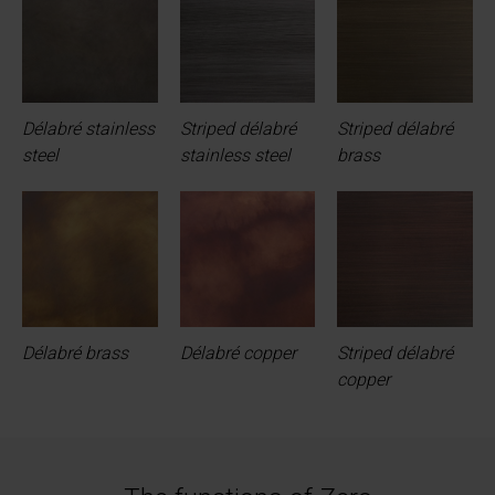
fornito loro o che hanno raccolto in base al tuo utilizzo dei
loro servizi.
Délabré stainless
Striped délabré
Striped délabré
steel
stainless steel
brass
Délabré brass
Délabré copper
Striped délabré
copper