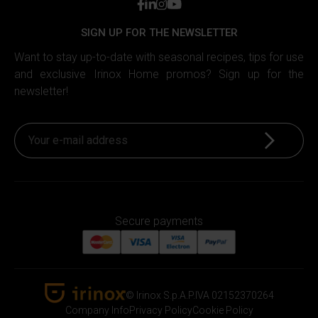
facebook
linkedin
instagram
youtube
SIGN UP FOR THE NEWSLETTER
Want to stay up-to-date with seasonal recipes, tips for use
and exclusive Irinox Home promos? Sign up for the
newsletter!
Sign up
Secure payments
© Irinox S.p.A.
P.IVA 02152370264
Irinox Home
Company Info
Privacy Policy
Cookie Policy