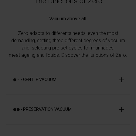
The functions of Zero
Vacuum above all.
Zero adapts to differents needs, even the most
demanding, setting three different degrees of vacuum
and selecting pre-set cycles for marinades,
meat ageing and liquids. Discover the functions of Zero.
GENTLE VACUUM
Mild manners are appreciated by
PRESERVATION VACUUM
the most delicate.
For vacuum packing
delicate food
such as soft
A very special atmosphere.