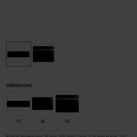
DIMENSIONS
15
36
45
Built-in dimensions: W min. 595 mm D min. 576 mm H min. 140