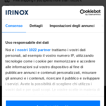
Free shipping if you spend more than 100,00 €
Purchase with 0% interest rate financing for 12 months
Add to shopping cart
Consenso
Dettagli
Impostazioni degli annunci
In
Uso responsabile dei dati
Noi e
i nostri 1022 partner
trattiamo i vostri dati
General Information
personali, ad esempio il vostro numero IP, utilizzando
tecnologie come i cookie per memorizzare e accedere
alle informazioni sul vostro dispositivo al fine di
Kit for making vacuum, containing bottles with 2 caps.
pubblicare annunci e contenuti personalizzati, misurare
To use with Zero.
gli annunci e i contenuti, ricercare il pubblico e sviluppare
i servizi. Avete la possibilità di scegliere chi utilizza i
vostri dati e per quali scopi. Le vostre scelte in materia di
CUSTOMER SERVICE
privacy sono applicabili solo su questa proprietà digitale
Contact Us
for information about your order and our
in cui avete effettuato le vostre scelte. È possibile
products.