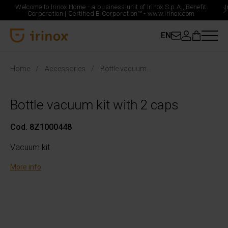
Welcome to Irinox Home - a business unit of Irinox S.p.A., Benefit
Corporation |
Certified B Corporation™ -
www.irinox.com
EN
Irinox Home
Home
Accessories
Bottle vacuum kit with 2 caps
Bottle vacuum kit with 2 caps
Cod. 8Z1000448
Vacuum kit
More info