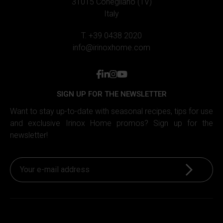
31015 Conegliano (TV)
cui utilizzi il nostro sito ai nostri partner che si occupano
Italy
di analisi dei dati web, pubblicità e social media, i quali
potrebbero combinarle con altre informazioni che hai
T. +39 0438 2020
fornito loro o che hanno raccolto in base al tuo utilizzo dei
info@irinoxhome.com
loro servizi.
facebook
linkedin
instagram
youtube
SIGN UP FOR THE NEWSLETTER
Want to stay up-to-date with seasonal recipes, tips for use
and exclusive Irinox Home promos? Sign up for the
newsletter!
Sign up