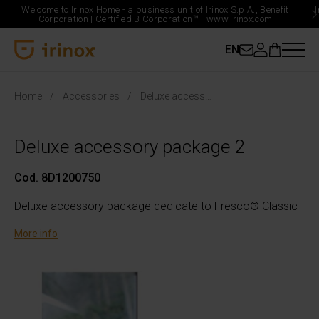
Welcome to Irinox Home - a business unit of Irinox S.p.A., Benefit
Corporation |
Certified B Corporation™ -
www.irinox.com
EN
Irinox Home
Home
Accessories
Deluxe accessory package 2
Deluxe accessory package 2
Cod. 8D1200750
Deluxe accessory package dedicate to Fresco® Classic
More info