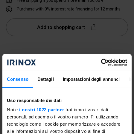
Free shipping if you spend more than 100,00 €
Purchase with 0% interest rate financing for 12 months
Add to shopping cart
General Information
Consenso
Dettagli
Impostazioni degli annunci
In
The
deluxe accessory package
includes the following
accessories:
Uso responsabile dei dati
- Stainless steel baking pan of dimensions 323 mm x 265
Noi e
i nostri 1022 partner
trattiamo i vostri dati
mm x 20 mm (G.N. 1/2 size).
personali, ad esempio il vostro numero IP, utilizzando
- Stainless steel baking pan of dimensions 323 mm x 265
tecnologie come i cookie per memorizzare e accedere
mm x 40 mm (G.N. 1/2 size).
alle informazioni sul vostro dispositivo al fine di