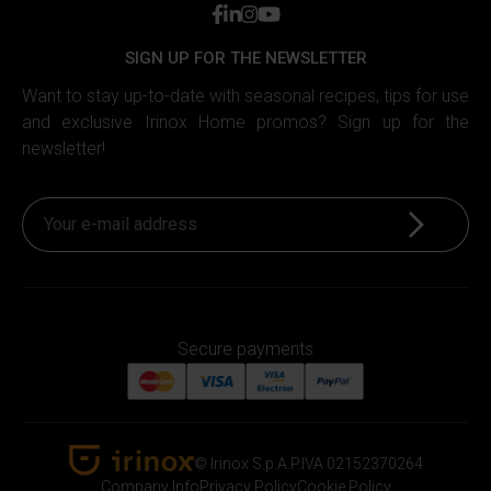
facebook
linkedin
instagram
youtube
SIGN UP FOR THE NEWSLETTER
Want to stay up-to-date with seasonal recipes, tips for use
and exclusive Irinox Home promos? Sign up for the
newsletter!
Sign up
Secure payments
© Irinox S.p.A.
P.IVA 02152370264
Irinox Home
Company Info
Privacy Policy
Cookie Policy