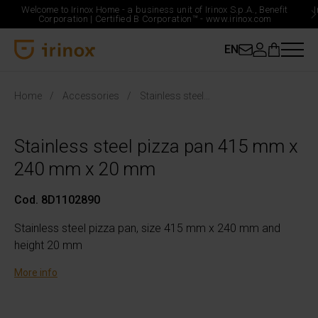
Welcome to Irinox Home - a business unit of Irinox S.p.A., Benefit
Corporation |
Certified B Corporation™ -
www.irinox.com
EN
Irinox Home
Home
Accessories
Stainless steel pizza pan 415 mm x 240 mm x 20 mm
Stainless steel pizza pan 415 mm x
240 mm x 20 mm
Cod. 8D1102890
Stainless steel pizza pan, size 415 mm x 240 mm and
height 20 mm
More info