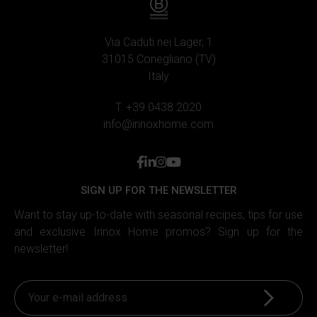
annunci, fornire le funzioni dei social media e analizzare il
nostro traffico. Inoltre forniamo informazioni sul modo in
cui utilizzi il nostro sito ai nostri partner che si occupano
Via Caduti nei Lager, 1
di analisi dei dati web, pubblicità e social media, i quali
31015 Conegliano (TV)
potrebbero combinarle con altre informazioni che hai
Italy
fornito loro o che hanno raccolto in base al tuo utilizzo dei
T. +39 0438 2020
loro servizi.
info@irinoxhome.com
facebook
linkedin
instagram
youtube
SIGN UP FOR THE NEWSLETTER
Want to stay up-to-date with seasonal recipes, tips for use
and exclusive Irinox Home promos? Sign up for the
newsletter!
Sign up