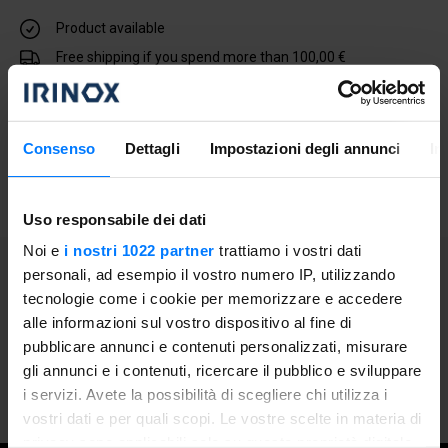
Product available
Free shipping if you spend more than 100,00 €
Purchase with 0% interest rate financing for 12 months
Add to shopping cart
Consenso
Dettagli
Impostazioni degli annunci
In
Uso responsabile dei dati
Noi e
i nostri 1022 partner
trattiamo i vostri dati
personali, ad esempio il vostro numero IP, utilizzando
General Information
tecnologie come i cookie per memorizzare e accedere
alle informazioni sul vostro dispositivo al fine di
Stainless steel baking pan, dimensions 415 mm x 240 mm
pubblicare annunci e contenuti personalizzati, misurare
and height 20 mm.
gli annunci e i contenuti, ricercare il pubblico e sviluppare
Ideal for pizza preparation.
i servizi. Avete la possibilità di scegliere chi utilizza i
vostri dati e per quali scopi. Le vostre scelte in materia di
privacy sono applicabili solo su questa proprietà digitale