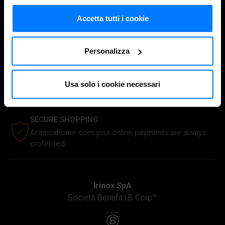
CUSTOMER SERVICE
in cui avete effettuato le vostre scelte. È possibile
modificare o revocare il proprio consenso in qualsiasi
Accetta tutti i cookie
Contact Us
for information about your order and our
products.
momento dalla Dichiarazione sui cookie o facendo clic
sull'icona di attivazione della privacy.
FREE SHIPPING
Personalizza
Free shipping on orders over €100.
Con il tuo consenso, vorremmo anche:
raccogliere informazioni sulla tua posizione
Usa solo i cookie necessari
FREE RETURNS
geografica, con un'approssimazione di qualche
You have 14 days to make your return free of charge.
metro,
Identificare il tuo dispositivo, scansionandolo
SECURE SHOPPING
attivamente alla ricerca di caratteristiche specifiche
At Irinoxhome.com your online payments are always
(impronte digitali).
protected.
Approfondisci come vengono elaborati i tuoi dati personali
e imposta le tue preferenze nella
sezione dettagli
. Puoi
modificare o ritirare il tuo consenso in qualsiasi momento
Irinox SpA
dalla Dichiarazione sui cookie.
Società Benefit |
B Corp™
Utilizziamo i cookie per personalizzare i contenuti e gli