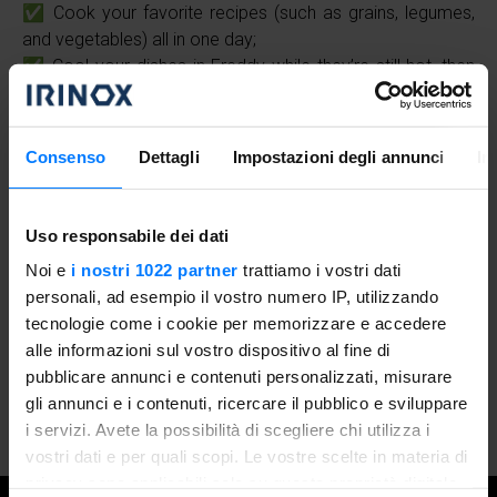
✅ Cook your favorite recipes (such as grains, legumes,
and vegetables) all in one day;
✅ Cool your dishes in Freddy while they’re still hot, then
store them in the fridge in special containers;
✅ For the entire week, you’ll have your lunches and
dinners ready to assemble, without sacrificing the
Consenso
Dettagli
Impostazioni degli annunci
In
pleasure of eating well!
With the Freddy blast chiller, meal prep becomes a real
Uso responsabile dei dati
ally in your daily routine: better organization, less waste,
and dishes that taste as if they were just made—even
Noi e
i nostri 1022 partner
trattiamo i vostri dati
days later 😉
personali, ad esempio il vostro numero IP, utilizzando
tecnologie come i cookie per memorizzare e accedere
alle informazioni sul vostro dispositivo al fine di
Discover Freddy
pubblicare annunci e contenuti personalizzati, misurare
gli annunci e i contenuti, ricercare il pubblico e sviluppare
i servizi. Avete la possibilità di scegliere chi utilizza i
vostri dati e per quali scopi. Le vostre scelte in materia di
privacy sono applicabili solo su questa proprietà digitale