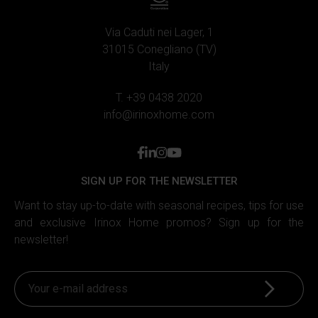
annunci, fornire le funzioni dei social media e analizzare il
nostro traffico. Inoltre forniamo informazioni sul modo in
Via Caduti nei Lager, 1
cui utilizzi il nostro sito ai nostri partner che si occupano
31015 Conegliano (TV)
di analisi dei dati web, pubblicità e social media, i quali
Italy
potrebbero combinarle con altre informazioni che hai
fornito loro o che hanno raccolto in base al tuo utilizzo dei
T. +39 0438 2020
loro servizi.
info@irinoxhome.com
facebook
linkedin
instagram
youtube
SIGN UP FOR THE NEWSLETTER
Want to stay up-to-date with seasonal recipes, tips for use
and exclusive Irinox Home promos? Sign up for the
newsletter!
Sign up