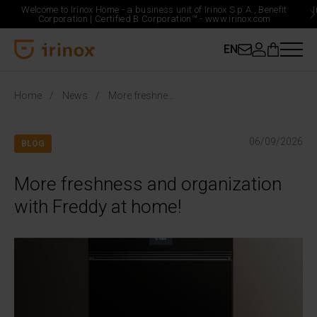
Welcome to Irinox Home - a business unit of Irinox S.p.A., Benefit
Corporation |
Certified B Corporation™ -
www.irinox.com
EN
Irinox Home
Home
News
More freshness and organization with Freddy at home!
06/09/2026
BLOG
More freshness and organization
with Freddy at home!