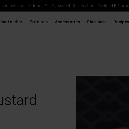
usiness unit of Irinox S.p.A., Benefit Corporation |
Certified B Corp
blast chiller
Products
Accessories
Start here
Recipe
ustard