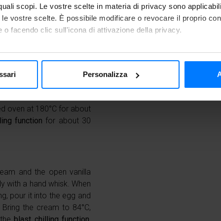
te them. In a bowl, mix the
You can warm the cake
r quali scopi. Le vostre scelte in materia di privacy sono applicabi
on and the vanilla flavour.
freeze it, already portion
to le vostre scelte. È possibile modificare o revocare il proprio 
 whisk until the mixture is
keep it in the freezer for
 o facendo clic sull'icona di attivazione della privacy.
If necessary, all you ha
mo anche:
freezer and regenerate 
 sulla tua posizione geografica, con un'approssimazione di qualc
ated carrots and chopped
ssari
Personalizza
A
minutes.
itivo, scansionandolo attivamente alla ricerca di caratteristiche spe
aborati i tuoi dati personali e imposta le tue preferenze nella
s
consenso in qualsiasi momento dalla Dichiarazione sui cookie.
ed oven at 180°C for about
ling function
for about 30
nalizzare i contenuti e gli annunci, fornire le funzioni dei social 
rmazioni sul modo in cui utilizzi il nostro sito ai nostri partner ch
media, i quali potrebbero combinarle con altre informazioni che ha
o dei loro servizi.
cream and the open vanilla
ly with a hand whisk. When
ng, pour it into the egg and
. Bring the cream to 84°C,
 the
blast chilling function
,