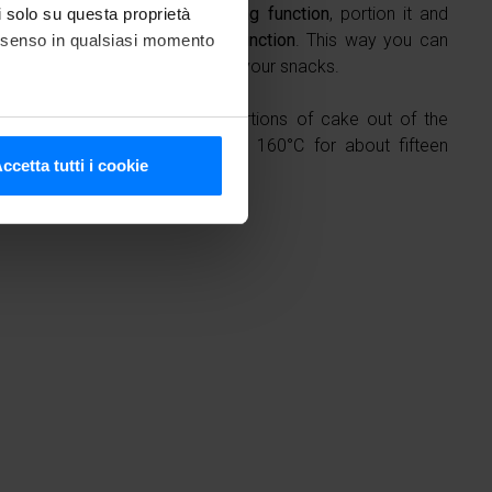
 with
Freddy’s rapid blast chilling function
, portion it and
li solo su questa proprietà
ed, with the
delicate freezing function
. This way you can
consenso in qualsiasi momento
 up to 6 months, always ready for your snacks.
ve to do is take the desired portions of cake out of the
them in the oven preheated to 160°C for about fifteen
he metro,
ccetta tutti i cookie
cifiche (impronte digitali).
ezione dettagli
. Puoi
media e analizzare il nostro
e si occupano di analisi dei
i fornito loro o che hanno