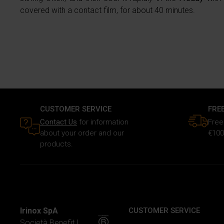
covered with a contact film, for about 40 minutes.
CUSTOMER SERVICE
FRE
Contact Us
for information
Free
about your order and our
€100
products.
Irinox SpA
CUSTOMER SERVICE
Società Benefit |