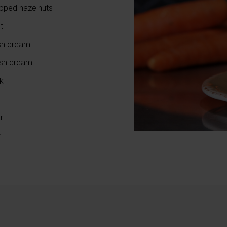
pped hazelnuts
t
sh cream:
esh cream
k
r
n