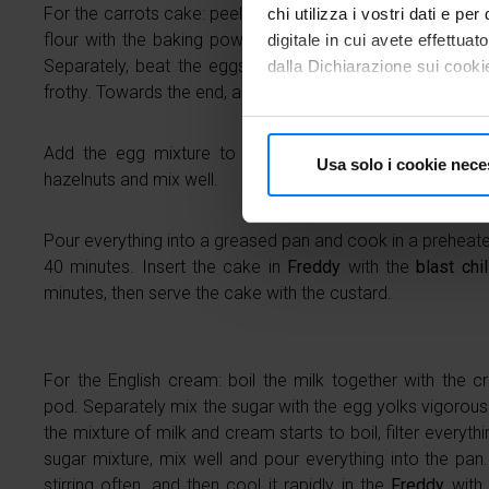
For the carrots cake: peel the carrots, wash them and gra
chi utilizza i vostri dati e pe
flour with the baking powder, a pinch of salt, the cinnam
digitale in cui avete effettua
Separately, beat the eggs with the sugar with an electric
dalla Dichiarazione sui cookie
frothy. Towards the end, add the melted butter slowly.
Con il tuo consenso, vorrem
raccogliere informazioni
Add the egg mixture to the flour mixture, add the gr
Usa solo i cookie nece
Identificare il tuo dispos
hazelnuts and mix well.
Approfondisci come vengono el
modificare o ritirare il tuo 
Pour everything into a greased pan and cook in a preheat
40 minutes. Insert the cake in
Freddy
with the
blast chil
Utilizziamo i cookie per perso
minutes, then serve the cake with the custard.
traffico. Inoltre forniamo info
dati web, pubblicità e social 
raccolto in base al tuo utilizz
For the English cream: boil the milk together with the 
pod. Separately mix the sugar with the egg yolks vigorous
the mixture of milk and cream starts to boil, filter everythi
sugar mixture, mix well and pour everything into the pan
stirring often, and then cool it rapidly in the
Freddy
with