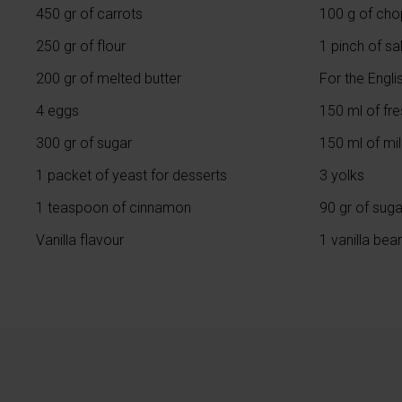
450 gr of carrots
100 g of cho
250 gr of flour
1 pinch of sal
200 gr of melted butter
For the Engli
4 eggs
150 ml of fr
300 gr of sugar
150 ml of mil
1 packet of yeast for desserts
3 yolks
1 teaspoon of cinnamon
90 gr of suga
Vanilla flavour
1 vanilla bea