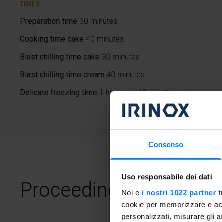
TIMES
Preparation time
30 minutes
Cooking time cake
40 minutes
Blast chilling time cake
30 minutes
Blast chilling time cream
40 minutes
Delicate freezing time
1 hour and 40 minutes
Consenso
Uso responsabile dei dati
Proceeding
Noi e
i nostri 1022 partner
t
cookie per memorizzare e acce
personalizzati, misurare gli an