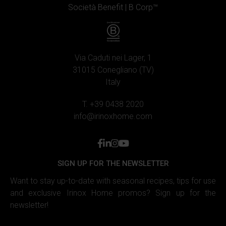
Società Benefit |
B Corp™
Via Caduti nei Lager, 1
31015 Conegliano (TV)
Italy
T. +39 0438 2020
info@irinoxhome.com
facebook
linkedin
instagram
youtube
SIGN UP FOR THE NEWSLETTER
Want to stay up-to-date with seasonal recipes, tips for use
and exclusive Irinox Home promos? Sign up for the
newsletter!