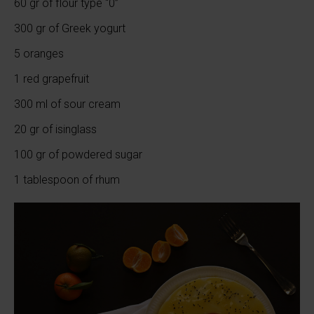
60 gr of flour type “0”
300 gr of Greek yogurt
5 oranges
1 red grapefruit
300 ml of sour cream
20 gr of isinglass
100 gr of powdered sugar
1 tablespoon of rhum