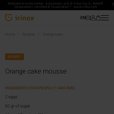
Welcome to Irinox Home - a business unit of Irinox S.p.A., Benefit
Corporation |
Certified B Corporation™ -
www.irinox.com
EN
Irinox Home
Home
Recipes
Orange cake mousse
DESSERT
Orange cake mousse
INGREDIENTS FOR 8 PEOPLE (1 CAKE PAN)
2 eggs
60 gr of sugar