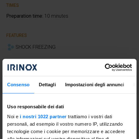
TIMES
Preparation time:
10 minutes
FEATURES
SHOCK FREEZING
DIFFICULTY
Easy
Consenso
Dettagli
Impostazioni degli annunci
In
Uso responsabile dei dati
Proceeding
Noi e
i nostri 1022 partner
trattiamo i vostri dati
personali, ad esempio il vostro numero IP, utilizzando
Cut the panettone into cubes and toast them on all sides
tecnologie come i cookie per memorizzare e accedere
in a preheated non-stick pan. Serve the panettone with
alle informazioni sul vostro dispositivo al fine di