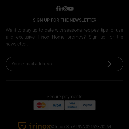
facebook
linkedin
instagram
youtube
SIGN UP FOR THE NEWSLETTER
Want to stay up-to-date with seasonal recipes, tips for use
and exclusive Irinox Home promos? Sign up for the
newsletter!
Sign up
Secure payments
© Irinox S.p.A.
P.IVA 02152370264