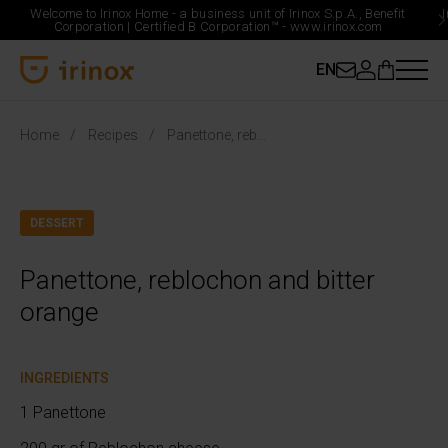
Welcome to Irinox Home - a business unit of Irinox S.p.A., Benefit
Corporation |
Certified B Corporation™ -
www.irinox.com
EN
Irinox Home
Home
Recipes
Panettone, reblochon and bitter orange
DESSERT
Panettone, reblochon and bitter
orange
INGREDIENTS
1 Panettone