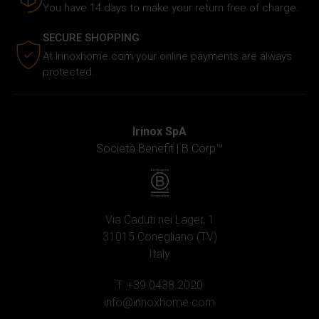
You have 14 days to make your return free of charge.
e imposta le tue preferenze nella
sezione dettagli
. Puoi
modificare o ritirare il tuo consenso in qualsiasi momento
SECURE SHOPPING
dalla Dichiarazione sui cookie.
At Irinoxhome.com your online payments are always
protected.
Utilizziamo i cookie per personalizzare i contenuti e gli
annunci, fornire le funzioni dei social media e analizzare il
nostro traffico. Inoltre forniamo informazioni sul modo in
cui utilizzi il nostro sito ai nostri partner che si occupano
Irinox SpA
di analisi dei dati web, pubblicità e social media, i quali
Società Benefit |
B Corp™
potrebbero combinarle con altre informazioni che hai
fornito loro o che hanno raccolto in base al tuo utilizzo dei
loro servizi.
Via Caduti nei Lager, 1
31015 Conegliano (TV)
Italy
T. +39 0438 2020
info@irinoxhome.com