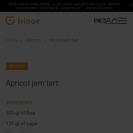
Welcome to Irinox Home - a business unit of Irinox S.p.A., Benefit
Corporation |
Certified B Corporation™ -
www.irinox.com
EN
Irinox Home
Home
Recipes
Apricot jam tart
DESSERT
Apricot jam tart
INGREDIENTS
300 gr of flour
125 gr of sugar