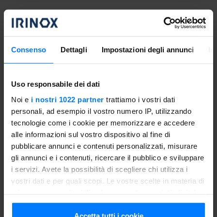
Proceeding
Consenso
Dettagli
Impostazioni degli annunci
In
With the whisk mix the sugar with the egg until the mixture
becomes white. Add the melted butter and yogurt and
mix, then add the flour, a pinch of salt and the yeast.
Uso responsabile dei dati
Knead well with your hands until you get a homogeneous
dough. Set aside 1/3 of the dough and roll out the
Noi e
i nostri 1022 partner
trattiamo i vostri dati
remaining between two sheets of oven paper with the
personali, ad esempio il vostro numero IP, utilizzando
rolling pin trying to get a circle a little 'larger than the cake
tecnologie come i cookie per memorizzare e accedere
pan.
alle informazioni sul vostro dispositivo al fine di
pubblicare annunci e contenuti personalizzati, misurare
Cover the tart with the decorations made using the
gli annunci e i contenuti, ricercare il pubblico e sviluppare
remaining shortcrust pastry and bake for 30 minutes at
i servizi. Avete la possibilità di scegliere chi utilizza i
180°C. Cool the tart in Freddy with the function of
blast
vostri dati e per quali scopi. Le vostre scelte in materia di
chilling
for about twenty minutes and serve.
privacy sono applicabili solo su questa proprietà digitale
in cui avete effettuato le vostre scelte. È possibile
Tips
modificare o revocare il proprio consenso in qualsiasi
Accetta tutti i cookie