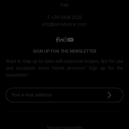
Italy
T. +39 0438 2020
info@irinoxhome.com
facebook
linkedin
instagram
youtube
SIGN UP FOR THE NEWSLETTER
Want to stay up-to-date with seasonal recipes, tips for use
and exclusive Irinox Home promos? Sign up for the
newsletter!
Sign up
Secure payments