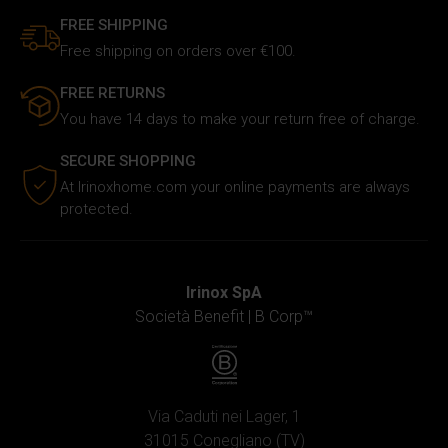
cui utilizzi il nostro sito ai nostri partner che si occupano
FREE SHIPPING
di analisi dei dati web, pubblicità e social media, i quali
Free shipping on orders over €100.
potrebbero combinarle con altre informazioni che hai
fornito loro o che hanno raccolto in base al tuo utilizzo dei
FREE RETURNS
loro servizi.
You have 14 days to make your return free of charge.
SECURE SHOPPING
At Irinoxhome.com your online payments are always
protected.
Irinox SpA
Società Benefit |
B Corp™
Via Caduti nei Lager, 1
31015 Conegliano (TV)