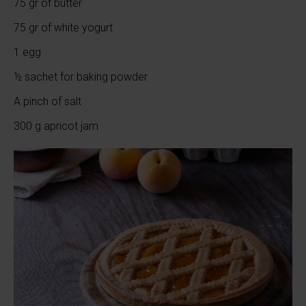
75 gr of butter
75 gr of white yogurt
1 egg
½ sachet for baking powder
A pinch of salt
300 g apricot jam