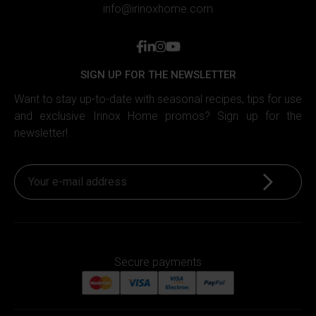
info@irinoxhome.com
facebook
linkedin
instagram
youtube
SIGN UP FOR THE NEWSLETTER
Want to stay up-to-date with seasonal recipes, tips for use
and exclusive Irinox Home promos? Sign up for the
newsletter!
Sign up
Secure payments