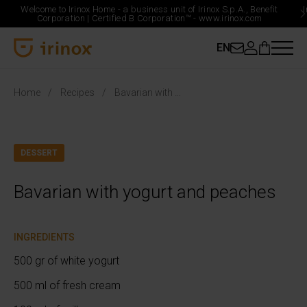
Welcome to Irinox Home - a business unit of Irinox S.p.A., Benefit
Corporation |
Certified B Corporation™ -
www.irinox.com
EN
Irinox Home
Home
Recipes
Bavarian with yogurt and peaches
DESSERT
Bavarian with yogurt and peaches
INGREDIENTS
500 gr of white yogurt
500 ml of fresh cream