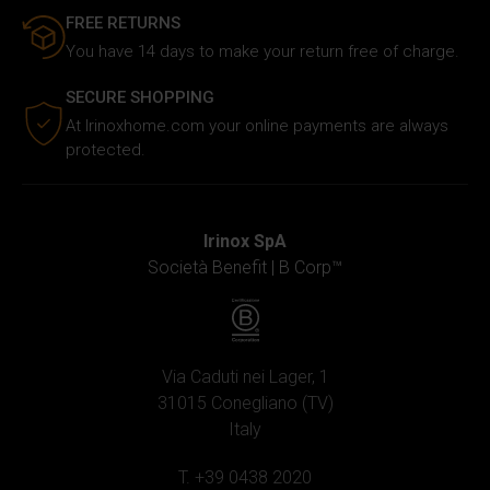
di analisi dei dati web, pubblicità e social media, i quali
FREE RETURNS
potrebbero combinarle con altre informazioni che hai
You have 14 days to make your return free of charge.
fornito loro o che hanno raccolto in base al tuo utilizzo dei
loro servizi.
SECURE SHOPPING
At Irinoxhome.com your online payments are always
protected.
Irinox SpA
Società Benefit |
B Corp™
Via Caduti nei Lager, 1
31015 Conegliano (TV)
Italy
T. +39 0438 2020