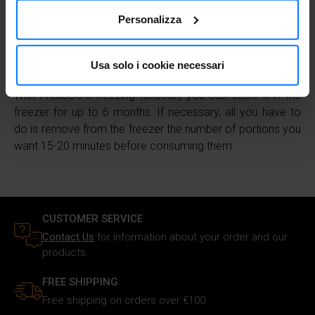
sull'icona di attivazione della privacy.
out of the mould, decorate with the wedges and the
Personalizza
peach sauce and serve after 10-15 minutes.
Con il tuo consenso, vorremmo anche:
Tips
raccogliere informazioni sulla tua posizione
Usa solo i cookie necessari
geografica, con un'approssimazione di qualche
metro,
With Fresco®’s freezing function, you can store it in the
Identificare il tuo dispositivo, scansionandolo
freezer for up to 6 months. If necessary, all you have to
attivamente alla ricerca di caratteristiche specifiche
do is remove from the freezer the number of portions you
(impronte digitali).
want 15-20 minutes before consuming them.
Approfondisci come vengono elaborati i tuoi dati personali
e imposta le tue preferenze nella
sezione dettagli
. Puoi
modificare o ritirare il tuo consenso in qualsiasi momento
dalla Dichiarazione sui cookie.
CUSTOMER SERVICE
Contact Us
for information about your order and our
Utilizziamo i cookie per personalizzare i contenuti e gli
products.
annunci, fornire le funzioni dei social media e analizzare il
nostro traffico. Inoltre forniamo informazioni sul modo in
FREE SHIPPING
cui utilizzi il nostro sito ai nostri partner che si occupano
Free shipping on orders over €100.