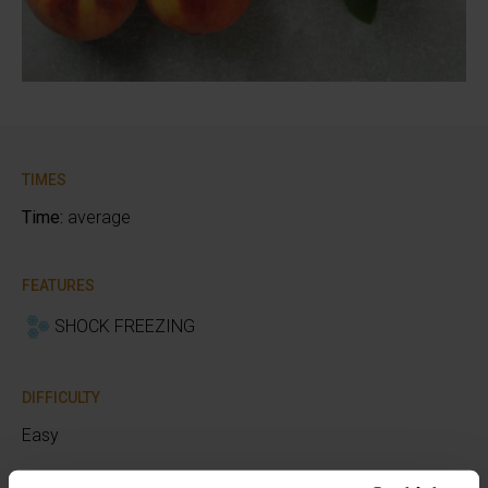
TIMES
Time:
average
FEATURES
SHOCK FREEZING
DIFFICULTY
Easy