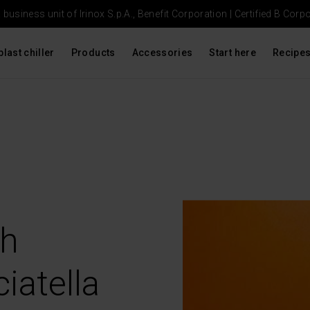
usiness unit of Irinox S.p.A., Benefit Corporation |
Certified B Corp
blast chiller
Products
Accessories
Start here
Recipe
th
iatella