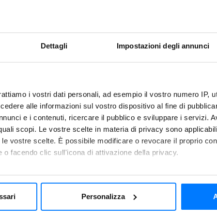
BLAST CHILLING
SHOCK FREEZING
Dettagli
Impostazioni degli annunci
rattiamo i vostri dati personali, ad esempio il vostro numero IP, 
dere alle informazioni sul vostro dispositivo al fine di pubblica
nunci e i contenuti, ricercare il pubblico e sviluppare i servizi. A
Tips
r quali scopi. Le vostre scelte in materia di privacy sono applicabi
to le vostre scelte. È possibile modificare o revocare il proprio 
 o facendo clic sull'icona di attivazione della privacy.
divide all the florets. Chop
Blast chilling
d the potato and broccoli and
You can prepare a large q
mo anche:
chilling of the blast chill
 sulla tua posizione geografica, con un'approssimazione di qualc
ssari
Personalizza
A
week as just done.
itivo, scansionandolo attivamente alla ricerca di caratteristiche spe
alt and pepper. At the end
aborati i tuoi dati personali e imposta le tue preferenze nella
s