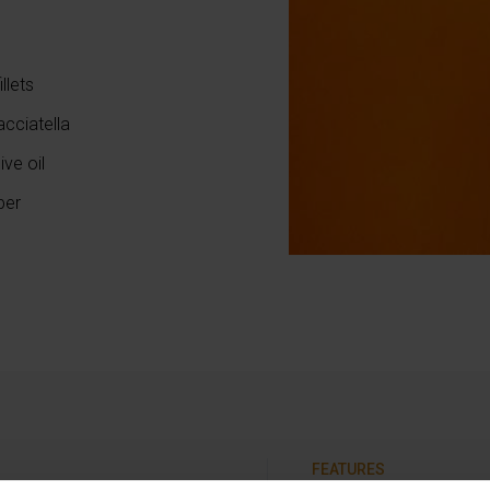
llets
acciatella
ive oil
per
FEATURES