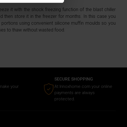
eze it with the shock freezing function of the blast chiller
 then store it in the freezer for months. In this case you
media e analizzare il nostro
le portions using convenient silicone muffin moulds so you
e si occupano di analisi dei
ses to thaw without wasted food.
i fornito loro o che hanno
SECURE SHOPPING
 make your
At Irinoxhome.com your online
.
payments are always
protected.