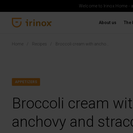
Welcome to Irinox Home - a b
About us
The 
Irinox Home
Home
Recipes
Broccoli cream with anchovy and stracciatella
APPETIZERS
Broccoli cream wi
anchovy and stracc