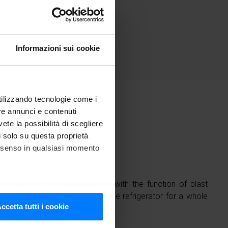
Easy
Informazioni sui cookie
utilizzando tecnologie come i
re annunci e contenuti
vete la possibilità di scegliere
li solo su questa proprietà
consenso in qualsiasi momento
uantity, chop it down quickly with the function of blast
er for 60 minutes and keep it in the refrigerator for a whole
he metro,
ccetta tutti i cookie
cifiche (impronte digitali).
ezione dettagli
. Puoi