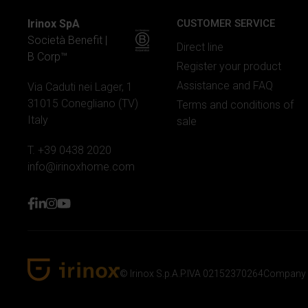
Irinox SpA
CUSTOMER SERVICE
Società Benefit |
Direct line
B Corp™
Register your product
Assistance and FAQ
Via Caduti nei Lager, 1
31015 Conegliano (TV)
Terms and conditions of
Italy
sale
T. +39 0438 2020
info@irinoxhome.com
facebook
linkedin
instagram
youtube
© Irinox S.p.A.
P.IVA 02152370264
Company 
Irinox Home