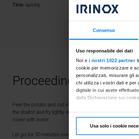
Time:
quickly
Consenso
Uso responsabile dei dati
Noi e
i nostri 1022 partner
t
cookie per memorizzare e acce
personalizzati, misurare gli an
Proceeding
chi utilizza i vostri dati e pe
digitale in cui avete effettua
dalla Dichiarazione sui cookie
Peel the potato and cut into cubes; clean the broccoli and 
the shallot and fry lightly in a pan with a little oil, then ad
Con il tuo consenso, vorrem
cover with water.
raccogliere informazioni
Usa solo i cookie nece
Identificare il tuo dispos
Let go for 30 minutes over medium heat and season with s
Approfondisci come vengono el