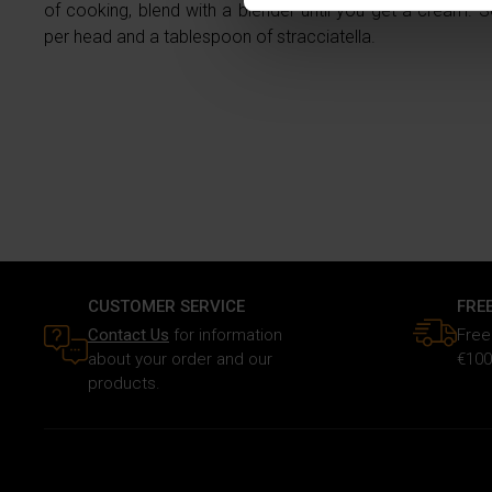
of cooking, blend with a blender until you get a cream. S
modificare o ritirare il tuo 
per head and a tablespoon of stracciatella.
Utilizziamo i cookie per perso
traffico. Inoltre forniamo info
dati web, pubblicità e social 
raccolto in base al tuo utilizz
CUSTOMER SERVICE
FRE
Contact Us
for information
Free
about your order and our
€100
products.