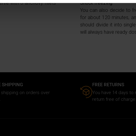
erve with 3 anchovy fillets
Shock freezing
consenso in qualsiasi momento dalla Dichiarazione sui cookie.
You can also decide to fre
for about 120 minutes, and
nalizzare i contenuti e gli annunci, fornire le funzioni dei social 
should divide it into sing
rmazioni sul modo in cui utilizzi il nostro sito ai nostri partner ch
will always have ready do
media, i quali potrebbero combinarle con altre informazioni che ha
o dei loro servizi.
E SHIPPING
FREE RETURNS
 shipping on orders over
You have 14 days to
.
return free of charge