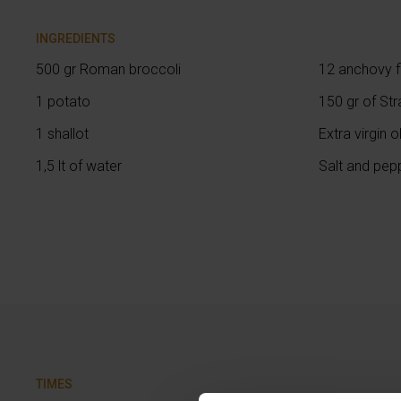
INGREDIENTS
500 gr Roman broccoli
12 anchovy fi
1 potato
150 gr of Str
1 shallot
Extra virgin ol
1,5 lt of water
Salt and pep
TIMES