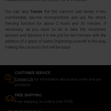
e imposta le tue preferenze nella
sezione dettagli
. Puoi
You can also
freeze
the fish cartoon: just divide it into
modificare o ritirare il tuo consenso in qualsiasi momento
comfortable silicone monoportions and use the shock
dalla Dichiarazione sui cookie.
freezing function for about 2 hours and 30 minutes. If
necessary, all you have to do is take the necessary
Utilizziamo i cookie per personalizzare i contenuti e gli
amount and dissolve it in the pot for ten minutes with the
annunci, fornire le funzioni dei social media e analizzare il
addition of a glass of water.Organizing yourself in this way,
nostro traffico. Inoltre forniamo informazioni sul modo in
making the caciucco fish will be easy!
cui utilizzi il nostro sito ai nostri partner che si occupano
di analisi dei dati web, pubblicità e social media, i quali
potrebbero combinarle con altre informazioni che hai
fornito loro o che hanno raccolto in base al tuo utilizzo dei
loro servizi.
CUSTOMER SERVICE
Contact Us
for information about your order and our
products.
FREE SHIPPING
Free shipping on orders over €100.