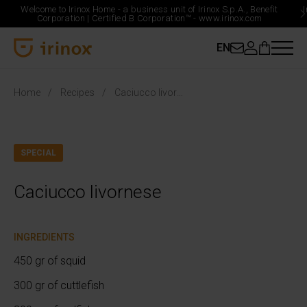
Welcome to Irinox Home - a business unit of Irinox S.p.A., Benefit
Corporation |
Certified B Corporation™ -
www.irinox.com
EN
Irinox Home
Home
Recipes
Caciucco livornese
SPECIAL
Caciucco livornese
INGREDIENTS
450 gr of squid
300 gr of cuttlefish