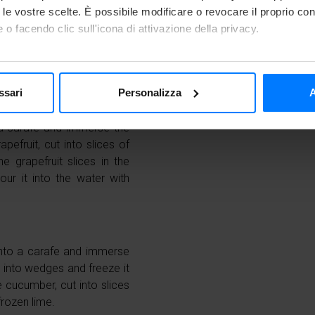
to le vostre scelte. È possibile modificare o revocare il proprio 
 o facendo clic sull'icona di attivazione della privacy.
rafe immerse the rosemary
ze them in Freddy with the
mo anche:
o the water with rosemary.
 sulla tua posizione geografica, con un'approssimazione di qualc
ssari
Personalizza
A
itivo, scansionandolo attivamente alla ricerca di caratteristiche spe
aborati i tuoi dati personali e imposta le tue preferenze nella
s
 a carafe and immerse the
consenso in qualsiasi momento dalla Dichiarazione sui cookie.
efruit, cut into slices of
e grapefruit slices in the
nalizzare i contenuti e gli annunci, fornire le funzioni dei social 
our it into the water with
rmazioni sul modo in cui utilizzi il nostro sito ai nostri partner ch
media, i quali potrebbero combinarle con altre informazioni che ha
o dei loro servizi.
into a carafe and immerse
t into wedges and freeze it
e cucumber, cut into slices
frozen lime.