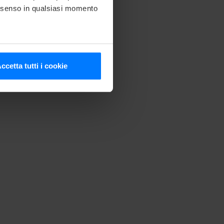
consenso in qualsiasi momento
he metro,
ccetta tutti i cookie
cifiche (impronte digitali).
ezione dettagli
. Puoi
media e analizzare il nostro
e si occupano di analisi dei
i fornito loro o che hanno