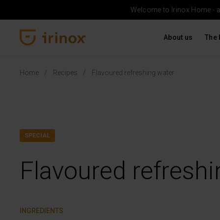
Welcome to Irinox Home - a b
About us
The 
Irinox Home
Home
Recipes
Flavoured refreshing water
SPECIAL
Flavoured refreshi
INGREDIENTS