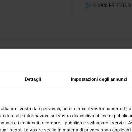
SHOCK FREEZING 
Tips
Dettagli
Impostazioni degli annunci
 and immerse the sprigs of
After freezing them with 
s of about 1 cm thick and
for many months.
rattiamo i vostri dati personali, ad esempio il vostro numero IP, 
dere alle informazioni sul vostro dispositivo al fine di pubblica
 with the function of shock
nunci e i contenuti, ricercare il pubblico e sviluppare i servizi. A
r quali scopi. Le vostre scelte in materia di privacy sono applicabi