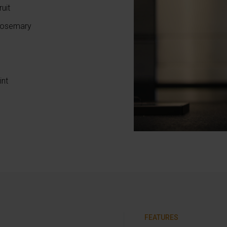
ruit
 rosemary
int
FEATURES