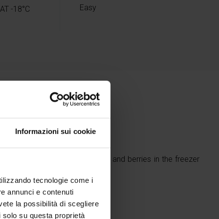
Easy
AT -18°C
Informazioni sui cookie
Freddy you can store your herbs and berries in the freezer
utilizzando tecnologie come i
re annunci e contenuti
vete la possibilità di scegliere
li solo su questa proprietà