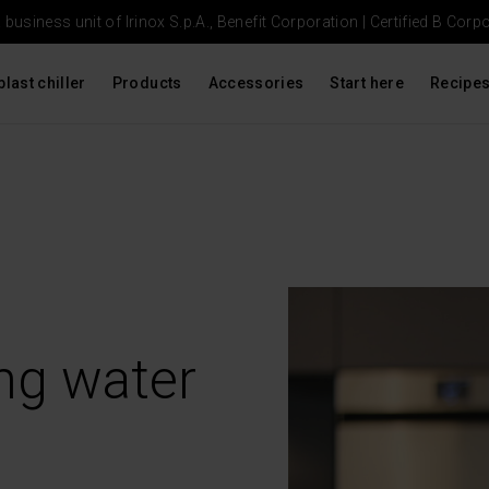
usiness unit of Irinox S.p.A., Benefit Corporation |
Certified B Corp
blast chiller
Products
Accessories
Start here
Recipe
ng water