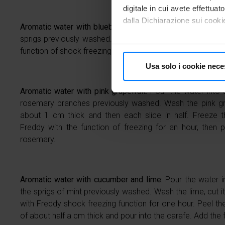
digitale in cui avete effettua
dalla Dichiarazione sui cookie
Aromatic water with blueberry:
Pour the water into a ca
sprigs previously washed. Wash the blueberries and free
Con il tuo consenso, vorrem
function of shock freezing for an hour, then pour them int
raccogliere informazioni
Usa solo i cookie nece
Identificare il tuo dispos
Approfondisci come vengono el
Aromatic water with pink grapefruit:
Pour the water into
modificare o ritirare il tuo 
rosemary branches previously washed. Wash the pink grap
about 1 cm thick and then each slice in half. Freeze th
Utilizziamo i cookie per perso
Freddy with the function of freezing for an hour, then p
traffico. Inoltre forniamo info
rosemary.
dati web, pubblicità e social 
raccolto in base al tuo utilizz
Aromatic water with cucumber and lime:
Pour the water 
the sprigs of mint previously washed. Wash the lime, cut i
with Freddy shock freezing function for one hour. Peel th
of about half a cm thick and pour into the carafe. Add the 