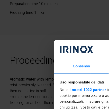
Preparation time
10 minutes
Freezing time
1 hour
Proceeding
Consenso
Aromatic water with lemon:
Pour the water into a carafe
Uso responsabile dei dati
mint previously washed. Wash the lemon, cut into slice
Noi e
i nostri 1022 partner
t
then each slice in half.
cookie per memorizzare e acce
Freeze the lemon slices and the ginger slices in the Freddy
personalizzati, misurare gli an
freezing for an hour then immerse them in water with mint.
chi utilizza i vostri dati e pe