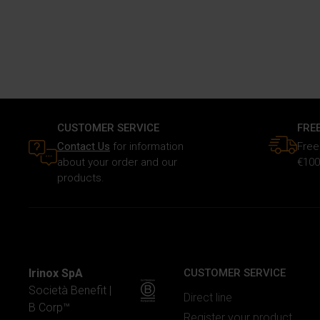
CUSTOMER SERVICE
FRE
Contact Us
for information
Free
about your order and our
€100
products.
Irinox SpA
CUSTOMER SERVICE
Società Benefit |
Direct line
B Corp™
Register your product