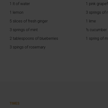
1 lt of water
1 pink grapef
1 lemon
3 springs of
5 slices of fresh ginger
1 lime
3 springs of mint
½ cucumber
2 tablespoons of blueberries
1 spring of m
3 spings of rosemary
TIMES