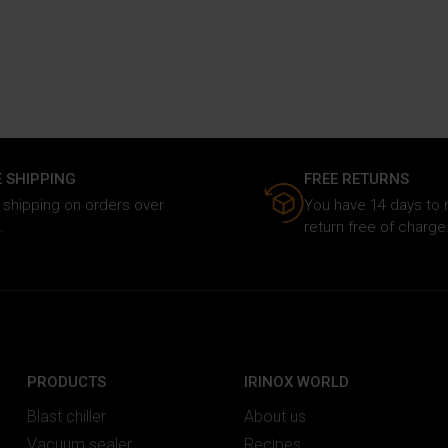
E SHIPPING
FREE RETURNS
 shipping on orders over
You have 14 days to
.
return free of charge
PRODUCTS
IRINOX WORLD
Blast chiller
About us
Vacuum sealer
Recipes