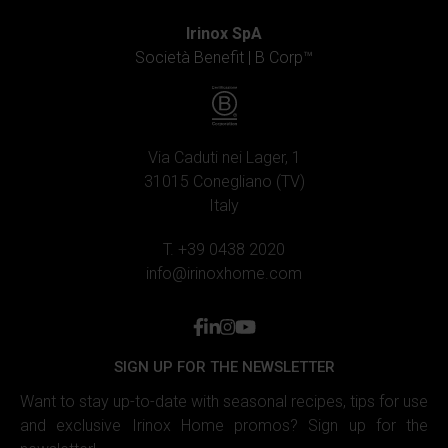
Irinox SpA
Società Benefit |
B Corp™
Via Caduti nei Lager, 1
31015 Conegliano (TV)
Italy
T. +39 0438 2020
info@irinoxhome.com
facebook
linkedin
instagram
youtube
SIGN UP FOR THE NEWSLETTER
Want to stay up-to-date with seasonal recipes, tips for use
and exclusive Irinox Home promos? Sign up for the