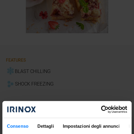
FEATURES
BLAST CHILLING
SHOCK FREEZING
DIFFICULTY
Easy
Consenso
Dettagli
Impostazioni degli annunci
In