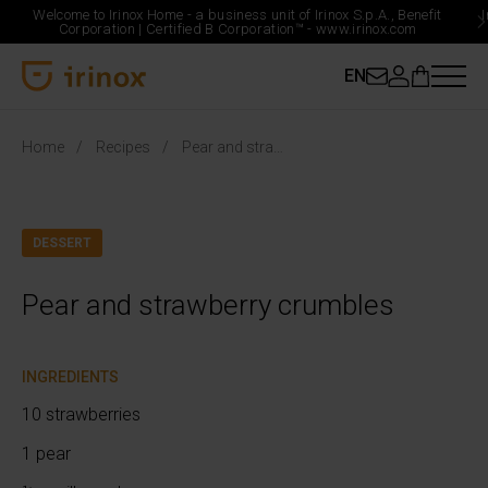
Welcome to Irinox Home - a business unit of Irinox S.p.A., Benefit
Corporation |
Certified B Corporation™ -
www.irinox.com
EN
Irinox Home
Home
Recipes
Pear and strawberry crumbles
DESSERT
Pear and strawberry crumbles
INGREDIENTS
10 strawberries
1 pear