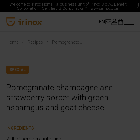
Welcome to Irinox Home - a business unit of Irinox S.p.A., Benefit
Corporation |
Certified B Corporation™ -
www.irinox.com
EN
Irinox Home
Home
Recipes
Pomegranate champagne and strawberry sorbet with green asparagus and goat cheese
SPECIAL
Pomegranate champagne and
strawberry sorbet with green
asparagus and goat cheese
INGREDIENTS
2 dl of pomegranate juice