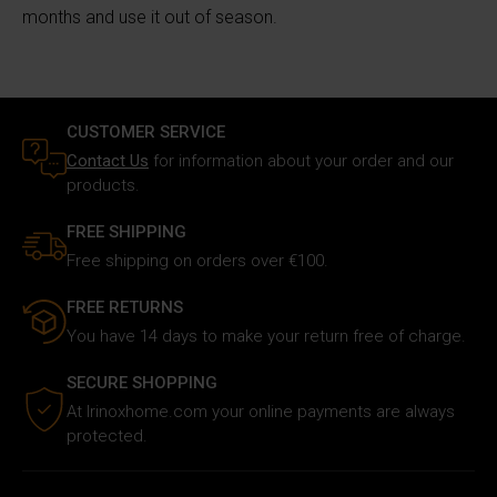
months and use it out of season.
Utilizziamo i cookie per personalizzare i contenuti e gli
annunci, fornire le funzioni dei social media e analizzare il
nostro traffico. Inoltre forniamo informazioni sul modo in
cui utilizzi il nostro sito ai nostri partner che si occupano
CUSTOMER SERVICE
di analisi dei dati web, pubblicità e social media, i quali
Contact Us
for information about your order and our
potrebbero combinarle con altre informazioni che hai
products.
fornito loro o che hanno raccolto in base al tuo utilizzo dei
loro servizi.
FREE SHIPPING
Free shipping on orders over €100.
FREE RETURNS
You have 14 days to make your return free of charge.
SECURE SHOPPING
At Irinoxhome.com your online payments are always
protected.