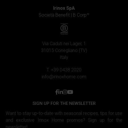
Irinox SpA
Società Benefit |
B Corp™
Via Caduti nei Lager, 1
31015 Conegliano (TV)
Italy
T. +39 0438 2020
info@irinoxhome.com
facebook
linkedin
instagram
youtube
SIGN UP FOR THE NEWSLETTER
Want to stay up-to-date with seasonal recipes, tips for use
and exclusive Irinox Home promos? Sign up for the
newsletter!