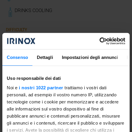
DRINKS COOLING
DIFFICULTY
Easy
Consenso
Dettagli
Impostazioni degli annunci
In
Proceeding
Uso responsabile dei dati
Mix pomegranate juice with liqueur in a carafe orange and
Noi e
i nostri 1022 partner
trattiamo i vostri dati
divide them into 8 flutes. Fill the Champagne glasses and
personali, ad esempio il vostro numero IP, utilizzando
complete with pomegranate grains as decoration. Insert
tecnologie come i cookie per memorizzare e accedere
the glasses in the blast chiller with
the function of cooling
alle informazioni sul vostro dispositivo al fine di
drinks
for about twenty minutes so as to serve them well
pubblicare annunci e contenuti personalizzati, misurare
cold.
gli annunci e i contenuti, ricercare il pubblico e sviluppare
i servizi. Avete la possibilità di scegliere chi utilizza i