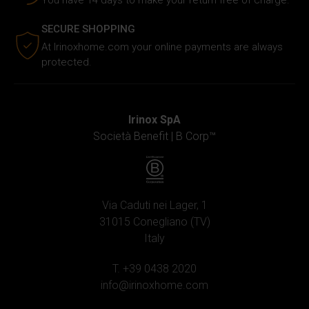
You have 14 days to make your return free of charge.
SECURE SHOPPING
At Irinoxhome.com your online payments are always
protected.
Irinox SpA
Società Benefit |
B Corp™
Via Caduti nei Lager, 1
31015 Conegliano (TV)
Italy
T. +39 0438 2020
info@irinoxhome.com