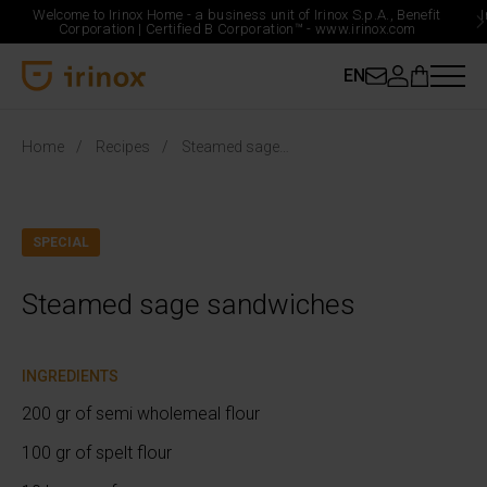
Welcome to Irinox Home - a business unit of Irinox S.p.A., Benefit
Corporation |
Certified B Corporation™ -
www.irinox.com
EN
Irinox Home
Home
Recipes
Steamed sage sandwiches
SPECIAL
Steamed sage sandwiches
INGREDIENTS
200 gr of semi wholemeal flour
100 gr of spelt flour