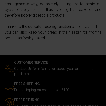
e imposta le tue preferenze nella
sezione dettagli
. Puoi
homogeneous way, completely ending the fermentation
modificare o ritirare il tuo consenso in qualsiasi momento
cycle of the yeast and thus avoiding little leavened and
dalla Dichiarazione sui cookie.
therefore poorly digestible products.
Utilizziamo i cookie per personalizzare i contenuti e gli
Thanks to the
delicate freezing function
of the blast chiller,
annunci, fornire le funzioni dei social media e analizzare il
you can also keep your bread in the freezer for months
nostro traffico. Inoltre forniamo informazioni sul modo in
perfect as freshly baked.
cui utilizzi il nostro sito ai nostri partner che si occupano
di analisi dei dati web, pubblicità e social media, i quali
potrebbero combinarle con altre informazioni che hai
fornito loro o che hanno raccolto in base al tuo utilizzo dei
CUSTOMER SERVICE
loro servizi.
Contact Us
for information about your order and our
products.
FREE SHIPPING
Free shipping on orders over €100.
FREE RETURNS