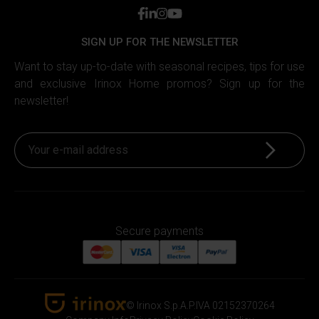
facebook
linkedin
instagram
youtube
SIGN UP FOR THE NEWSLETTER
Want to stay up-to-date with seasonal recipes, tips for use
and exclusive Irinox Home promos? Sign up for the
newsletter!
Sign up
Secure payments
© Irinox S.p.A.
P.IVA 02152370264